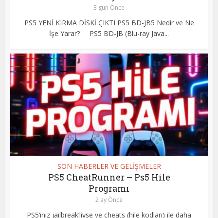
3 gün Önce
PS5 YENİ KIRMA DİSKİ ÇIKTI PS5 BD-JB5 Nedir ve Ne
İşe Yarar? PS5 BD-JB (Blu-ray Java...
SON HABERLER VE GELİŞMELER
PS5 CheatRunner – Ps5 Hile
Programı
2 ay Önce
PS5’iniz jailbreak’liyse ve cheats (hile kodları) ile daha