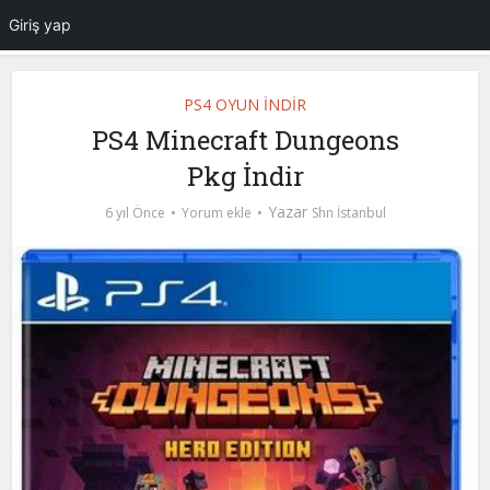
Giriş yap
PS4 OYUN İNDİR
PS4 Minecraft Dungeons
Pkg İndir
Yazar
6 yıl Önce
Yorum ekle
Shn İstanbul