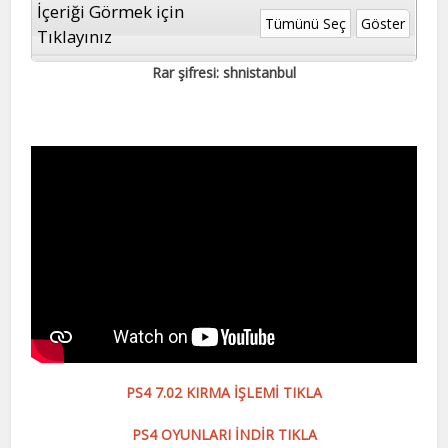
İçeriği Görmek için
Tümünü Seç
Göster
Tıklayınız
Rar şifresi: shnistanbul
PS4 7.02 KIRMA İŞLEMİ TIKLA
PS4 OYUNLARI İNDİR TIKLA