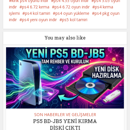
kırık ps4 oyunu indir
ps4 4.55 oyun indir
ps4 5.05 oyun
indir
ps4 6.72 kırma
ps4 6.72 oyun indir
ps4 kırma
işlemi
ps4 kol tamiri
ps4 oyun yükleme
ps4 pkg oyun
indir
ps4 yeni oyun indir
ps5 kol tamiri
You may also like
SON HABERLER VE GELİŞMELER
PS5 BD-JB5 YENİ KIRMA
DİSKİ ÇIKTI