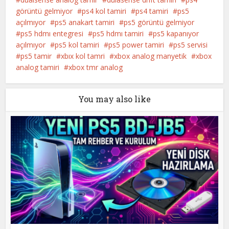
görüntü gelmiyor
ps4 kol tamiri
ps4 tamiri
ps5
açılmıyor
ps5 anakart tamiri
ps5 görüntü gelmiyor
ps5 hdmı entegresi
ps5 hdmı tamiri
ps5 kapanıyor
açılmıyor
ps5 kol tamiri
ps5 power tamiri
ps5 servisi
ps5 tamir
xbıx kol tamri
xbox analog manyetik
xbox
analog tamiri
xbox tmr analog
You may also like