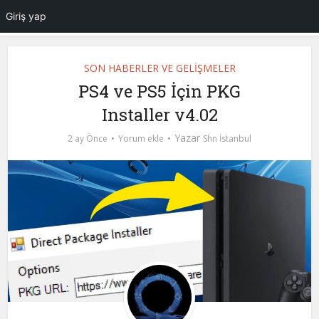
Giriş yap
SON HABERLER VE GELİŞMELER
PS4 ve PS5 İçin PKG
Installer v4.02
Yazar
2 ay Önce
Yorum ekle
Shn İstanbul