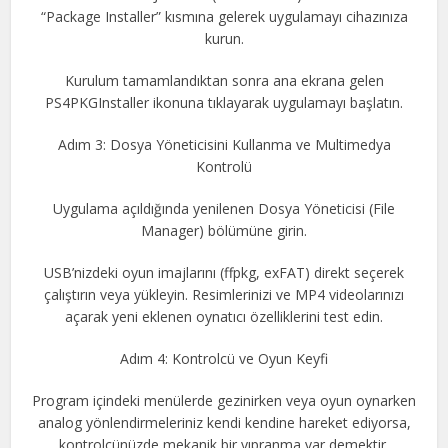
“Package Installer” kısmına gelerek uygulamayı cihazınıza
kurun.
Kurulum tamamlandıktan sonra ana ekrana gelen
PS4PKGInstaller ikonuna tıklayarak uygulamayı başlatın.
Adım 3: Dosya Yöneticisini Kullanma ve Multimedya
Kontrolü
Uygulama açıldığında yenilenen Dosya Yöneticisi (File
Manager) bölümüne girin.
USB’nizdeki oyun imajlarını (ffpkg, exFAT) direkt seçerek
çalıştırın veya yükleyin. Resimlerinizi ve MP4 videolarınızı
açarak yeni eklenen oynatıcı özelliklerini test edin.
Adım 4: Kontrolcü ve Oyun Keyfi
Program içindeki menülerde gezinirken veya oyun oynarken
analog yönlendirmeleriniz kendi kendine hareket ediyorsa,
kontrolcünüzde mekanik bir yıpranma var demektir.