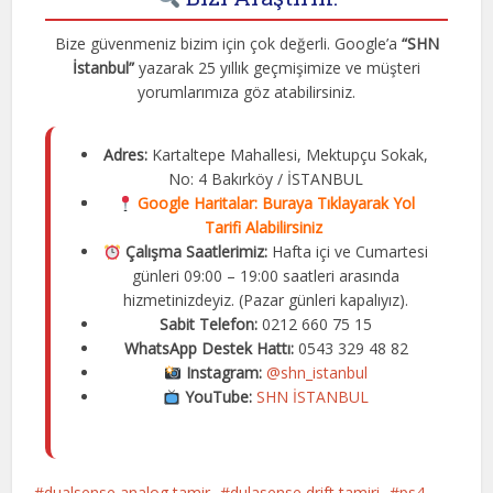
Bize güvenmeniz bizim için çok değerli. Google’a
“SHN
İstanbul”
yazarak 25 yıllık geçmişimize ve müşteri
yorumlarımıza göz atabilirsiniz.
Adres:
Kartaltepe Mahallesi, Mektupçu Sokak,
No: 4 Bakırköy / İSTANBUL
Google Haritalar:
Buraya Tıklayarak Yol
Tarifi Alabilirsiniz
Çalışma Saatlerimiz:
Hafta içi ve Cumartesi
günleri 09:00 – 19:00 saatleri arasında
hizmetinizdeyiz. (Pazar günleri kapalıyız).
Sabit Telefon:
0212 660 75 15
WhatsApp Destek Hattı:
0543 329 48 82
Instagram:
@shn_istanbul
YouTube:
SHN İSTANBUL
dualsense analog tamir
dulasense drift tamiri
ps4