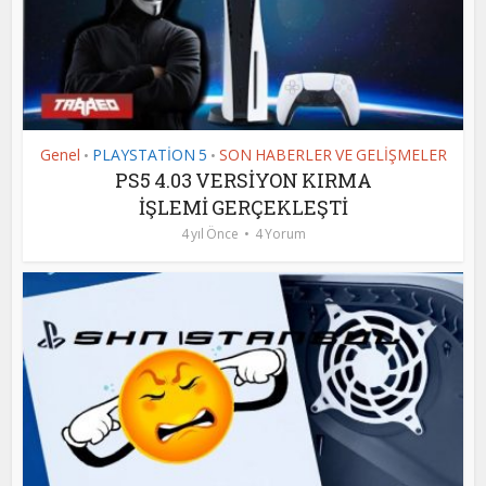
Genel
PLAYSTATİON 5
SON HABERLER VE GELİŞMELER
•
•
PS5 4.03 VERSİYON KIRMA
İŞLEMİ GERÇEKLEŞTİ
4 yıl Önce
4 Yorum