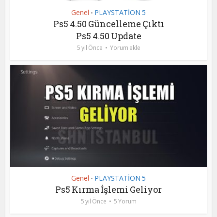
Genel
PLAYSTATİON 5
•
Ps5 4.50 Güncelleme Çıktı
Ps5 4.50 Update
5 yıl Önce
Yorum ekle
Genel
PLAYSTATİON 5
•
Ps5 Kırma İşlemi Geliyor
5 yıl Önce
5 Yorum