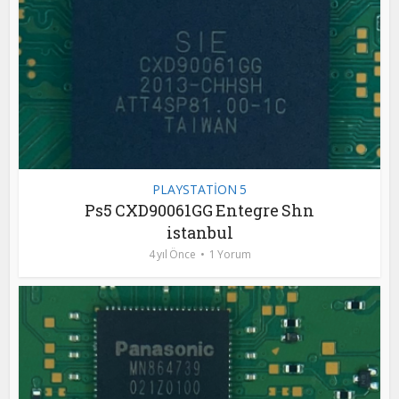
PLAYSTATİON 5
Ps5 CXD90061GG Entegre Shn
istanbul
4 yıl Önce
1 Yorum