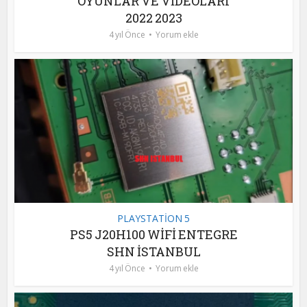
OYUNLAR VE VİDEOLARI
2022 2023
4 yıl Önce
Yorum ekle
PLAYSTATİON 5
PS5 J20H100 WİFİ ENTEGRE
SHN İSTANBUL
4 yıl Önce
Yorum ekle