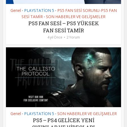
Genel
PLAYSTATİON 5
PS5 FAN SESİ SORUNU-PS5 FAN
•
•
SESİ TAMİR
SON HABERLER VE GELİŞMELER
•
PS5 FAN SESİ – PS5 YÜKSEK
FAN SESİ TAMİR
4 yıl Önce
2 Yorum
Genel
PLAYSTATİON 5
SON HABERLER VE GELİŞMELER
•
•
PS5 – PS4 GELİCEK YENİ