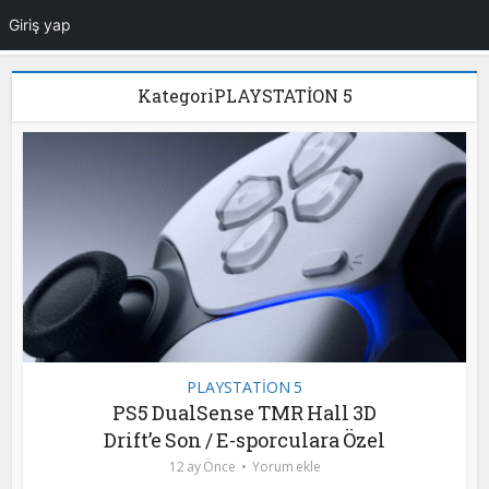
Giriş yap
KategoriPLAYSTATİON 5
PLAYSTATİON 5
PS5 DualSense TMR Hall 3D
Drift’e Son / E-sporculara Özel
12 ay Önce
Yorum ekle