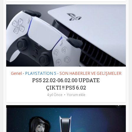
Genel
PLAYSTATİON 5
SON HABERLER VE GELİŞMELER
•
•
PS5 22.02-06.02.00 UPDATE
ÇIKTI !! PS5 6.02
4 yıl Önce
Yorum ekle