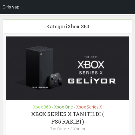
Giriş yap
KategoriXbox 360
Xbox 360
Xbox One
Xbox Series X
•
•
XBOX SERİES X TANITILDI (
PS5 RAKİBİ )
7 yıl Önce
1 Yorum