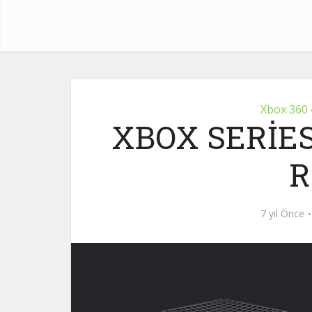
Xbox 360
XBOX SERİES 
R
7 yıl Önce