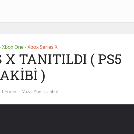
Xbox One
Xbox Series X
•
•
X TANITILDI ( PS5
AKİBİ )
1 Yorum
Yazar
Shn İstanbul