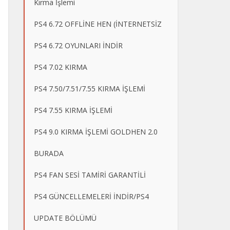
Kırma İşlemi
PS4 6.72 OFFLİNE HEN (İNTERNETSİZ
PS4 6.72 OYUNLARI İNDİR
PS4 7.02 KIRMA
PS4 7.50/7.51/7.55 KIRMA İŞLEMİ
PS4 7.55 KIRMA İŞLEMİ
PS4 9.0 KIRMA İŞLEMİ GOLDHEN 2.0
BURADA
PS4 FAN SESİ TAMİRİ GARANTİLİ
PS4 GÜNCELLEMELERİ İNDİR/PS4
UPDATE BÖLÜMÜ