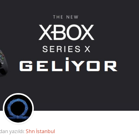
dan yazıldı:
Shn İstanbul