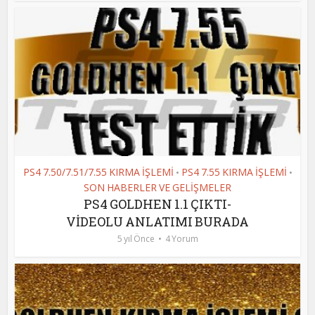
PS4 7.50/7.51/7.55 KIRMA İŞLEMİ
PS4 7.55 KIRMA İŞLEMİ
•
•
SON HABERLER VE GELİŞMELER
PS4 GOLDHEN 1.1 ÇIKTI-
VİDEOLU ANLATIMI BURADA
5 yıl Önce
4 Yorum