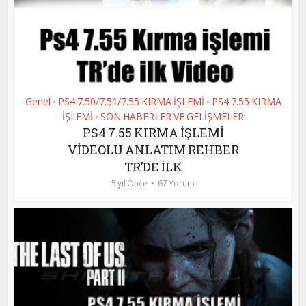
Genel
PS4 7.50/7.51/7.55 KIRMA İŞLEMİ
PS4 7.55 KIRMA
•
•
İŞLEMİ
SON HABERLER VE GELİŞMELER
•
PS4 7.55 KIRMA İŞLEMİ
VİDEOLU ANLATIM REHBER
TR’DE İLK
5 yıl Önce
67 Yorum