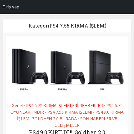
Giriş yap
KategoriPS4 7.55 KIRMA İŞLEMİ
Genel
PS4 6.72 KIRMA İŞLEMLERİ REHBERLER
PS4 6.72
•
•
OYUNLARI İNDİR
PS4 7.55 KIRMA İŞLEMİ
PS4 9.0 KIRMA
•
•
İŞLEMİ GOLDHEN 2.0 BURADA
SON HABERLER VE
•
GELİŞMELER
PS4 9.0 KIRILDI !!! Goldhen 2.0