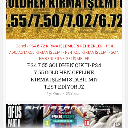
Genel
PS4 6.72 KIRMA İŞLEMLERİ REHBERLER
PS4
•
•
7.50/7.51/7.55 KIRMA İŞLEMİ
PS4 7.55 KIRMA İŞLEMİ
SON
•
•
HABERLER VE GELİŞMELER
PS4 7.55 GOLDHEN ÇIKTI-PS4
7.55 GOLD HEN OFFLİNE
KIRMA İŞLEMİ STABİL Mİ?
TEST EDİYORUZ
5 yıl Önce
23 Yorum