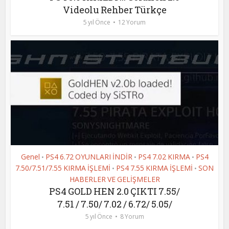
Videolu Rehber Türkçe
5 yıl Önce
12 Yorum
Genel
PS4 6.72 OYUNLARI İNDİR
PS4 7.02 KIRMA
PS4
•
•
•
7.50/7.51/7.55 KIRMA İŞLEMİ
PS4 7.55 KIRMA İŞLEMİ
SON
•
•
HABERLER VE GELİŞMELER
PS4 GOLD HEN 2.0 ÇIKTI 7.55/
7.51 / 7.50/ 7.02 / 6.72/ 5.05/
5 yıl Önce
8 Yorum