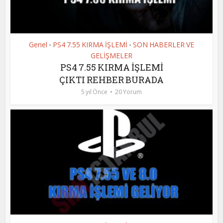
Genel
PS4 7.55 KIRMA İŞLEMİ
SON HABERLER VE
•
•
GELİŞMELER
PS4 7.55 KIRMA İŞLEMİ
ÇIKTI REHBER BURADA
5 yıl Önce
20 Yorum