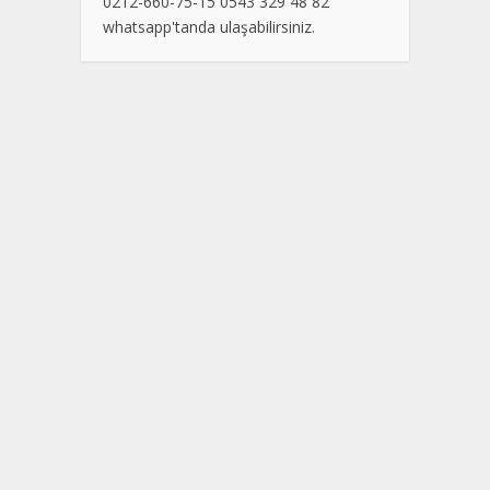
0212-660-75-15 0543 329 48 82
whatsapp'tanda ulaşabilirsiniz.