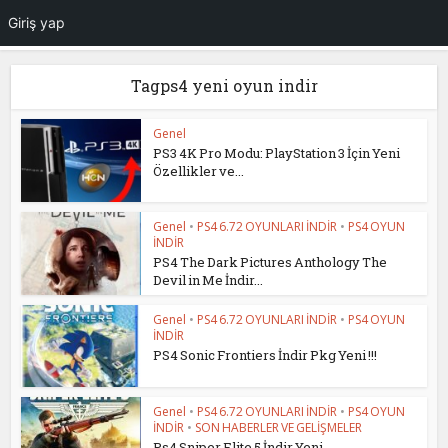
Giriş yap
Tagps4 yeni oyun indir
Genel
PS3 4K Pro Modu: PlayStation 3 İçin Yeni
Özellikler ve...
Genel
•
PS4 6.72 OYUNLARI İNDİR
•
PS4 OYUN
İNDİR
PS4 The Dark Pictures Anthology The
Devil in Me İndir...
Genel
•
PS4 6.72 OYUNLARI İNDİR
•
PS4 OYUN
İNDİR
PS4 Sonic Frontiers İndir Pkg Yeni !!!
Genel
•
PS4 6.72 OYUNLARI İNDİR
•
PS4 OYUN
İNDİR
•
SON HABERLER VE GELİŞMELER
Ps4 Sniper Elite 5 İndir Yeni