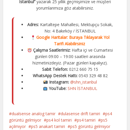
İstanbul”
yazarak 25 yıllık geçmişimize ve müşteri
yorumlarımıza göz atabilirsiniz.
Adres:
Kartaltepe Mahallesi, Mektupçu Sokak,
No: 4 Bakırköy / İSTANBUL
Google Haritalar:
Buraya Tıklayarak Yol
Tarifi Alabilirsiniz
Çalışma Saatlerimiz:
Hafta içi ve Cumartesi
günleri 09:00 – 19:00 saatleri arasında
hizmetinizdeyiz. (Pazar günleri kapalıyız).
Sabit Telefon:
0212 660 75 15
WhatsApp Destek Hattı:
0543 329 48 82
Instagram:
@shn_istanbul
YouTube:
SHN İSTANBUL
dualsense analog tamir
dulasense drift tamiri
ps4
görüntü gelmiyor
ps4 kol tamiri
ps4 tamiri
ps5
açılmıyor
ps5 anakart tamiri
ps5 görüntü gelmiyor