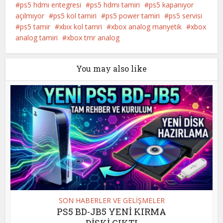
ps5 hdmı entegresi
ps5 hdmı tamiri
ps5 kapanıyor
açılmıyor
ps5 kol tamiri
ps5 power tamiri
ps5 servisi
ps5 tamir
xbıx kol tamri
xbox analog manyetik
xbox
analog tamiri
xbox tmr analog
You may also like
SON HABERLER VE GELİŞMELER
PS5 BD-JB5 YENİ KIRMA