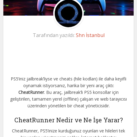
Tarafından yazıldı:
Shn İstanbul
PS5’iniz jailbreak’liyse ve cheats (hile kodları) ile daha keyifli
oynamak istiyorsanız, harika bir yeni araç çıktı:
CheatRunner
. Bu araç, jailbreak’li PS5 konsollar için
geliştirilen, tamamen yerel (offline) çalışan ve web tarayıcısı
üzerinden yönetilen bir cheat yöneticisidir.
CheatRunner Nedir ve Ne İşe Yarar?
CheatRunner, PS5’inize kurduğunuz oyunları ve hileleri tek