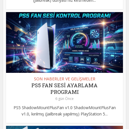
(jailbreak) dünyası hız kesmeden...
SON HABERLER VE GELİŞMELER
PS5 FAN SESİ AYARLAMA
PROGRAMI
6 gün Önce
PS5 ShadowMountPlusFan v1.0 ShadowMountPlusFan
v1.0, kırılmış (Jailbreak yapılmış) PlayStation 5...