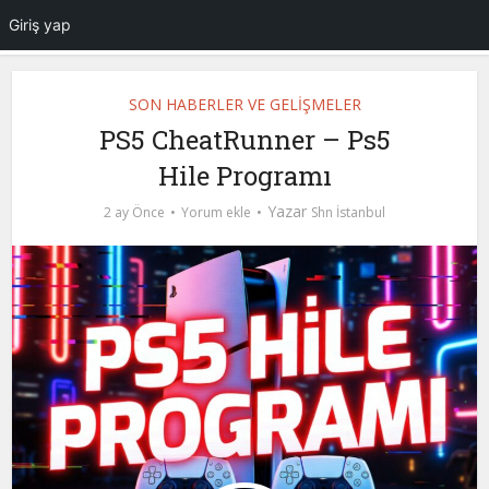
Giriş yap
SON HABERLER VE GELİŞMELER
PS5 CheatRunner – Ps5
Hile Programı
Yazar
2 ay Önce
Yorum ekle
Shn İstanbul