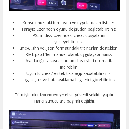
Konsolunuzdaki tüm oyun ve uygulamaları listeler.
Tarayıcı üzerinden oyunu doğrudan başlatabilirsiniz.
PS5’in diski üzerindeki cheat dosyalarını
yükleyebilirsiniz.
.mc4, .shn ve .json formatındaki trainer’ları destekler.
XML patch’leri manuel olarak uygulayabilirsiniz.
Ayarladığınız kaynaklardan cheats’leri otomatik
indirebilir.
Uyumlu cheat’leri tek tıkla açıp kapatabilirsiniz.
Log, teşhis ve hata ayıklama bilgilerini görebilirsiniz.
Tüm işlemler
tamamen yerel
ve güvenli şekilde yapılır.
Harici sunuculara bağımlı değildir.