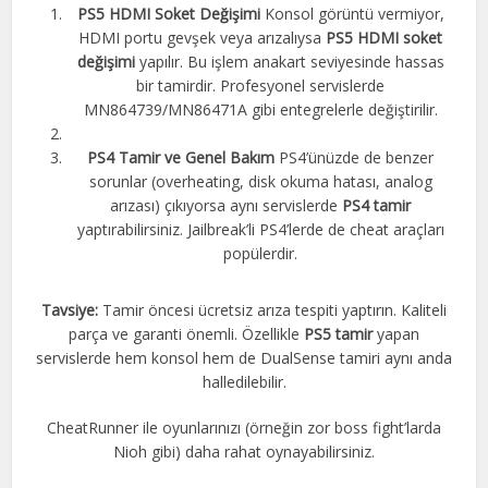
PS5 HDMI Soket Değişimi
Konsol görüntü vermiyor,
HDMI portu gevşek veya arızalıysa
PS5 HDMI soket
değişimi
yapılır. Bu işlem anakart seviyesinde hassas
bir tamirdir. Profesyonel servislerde
MN864739/MN86471A gibi entegrelerle değiştirilir.
PS4 Tamir ve Genel Bakım
PS4’ünüzde de benzer
sorunlar (overheating, disk okuma hatası, analog
arızası) çıkıyorsa aynı servislerde
PS4 tamir
yaptırabilirsiniz. Jailbreak’li PS4’lerde de cheat araçları
popülerdir.
Tavsiye:
Tamir öncesi ücretsiz arıza tespiti yaptırın. Kaliteli
parça ve garanti önemli. Özellikle
PS5 tamir
yapan
servislerde hem konsol hem de DualSense tamiri aynı anda
halledilebilir.
CheatRunner ile oyunlarınızı (örneğin zor boss fight’larda
Nioh gibi) daha rahat oynayabilirsiniz.