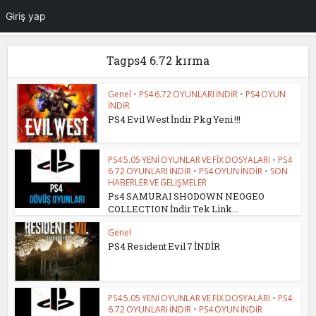
Giriş yap
Tagps4 6.72 kırma
Genel
•
PS4 6.72 OYUNLARI İNDİR
•
PS4 OYUN
İNDİR
PS4 Evil West İndir Pkg Yeni !!!
PS4 5.05 YENİ OYUNLAR VE FİX DOSYALARI
•
PS4
6.72 OYUNLARI İNDİR
•
PS4 OYUN İNDİR
•
SON
HABERLER VE GELİŞMELER
Ps4 SAMURAI SHODOWN NEOGEO
COLLECTION İndir Tek Link...
Genel
PS4 Resident Evil 7 İNDİR
PS4 5.05 YENİ OYUNLAR VE FİX DOSYALARI
•
PS4
6.72 OYUNLARI İNDİR
•
PS4 OYUN İNDİR