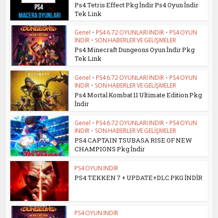
Ps4 Tetris Effect Pkg İndir Ps4 Oyun İndir
Tek Link
Genel
•
PS4 6.72 OYUNLARI İNDİR
•
PS4 OYUN
İNDİR
•
SON HABERLER VE GELİŞMELER
Ps4 Minecraft Dungeons Oyun İndir Pkg
Tek Link
Genel
•
PS4 6.72 OYUNLARI İNDİR
•
PS4 OYUN
İNDİR
•
SON HABERLER VE GELİŞMELER
Ps4 Mortal Kombat 11 Ultimate Edition Pkg
İndir
Genel
•
PS4 6.72 OYUNLARI İNDİR
•
PS4 OYUN
İNDİR
•
SON HABERLER VE GELİŞMELER
PS4 CAPTAIN TSUBASA RISE OF NEW
CHAMPIONS Pkg İndir
PS4 OYUN İNDİR
PS4 TEKKEN 7 + UPDATE+DLC PKG İNDİR
PS4 OYUN İNDİR