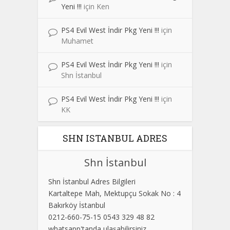
Yeni !!!
için
Ken
PS4 Evil West İndir Pkg Yeni !!!
için
Muhamet
PS4 Evil West İndir Pkg Yeni !!!
için
Shn İstanbul
PS4 Evil West İndir Pkg Yeni !!!
için
KK
SHN ISTANBUL ADRES
Shn İstanbul
Shn İstanbul Adres Bilgileri
Kartaltepe Mah, Mektupçu Sokak No : 4
Bakırköy İstanbul
0212-660-75-15 0543 329 48 82
whatsapp'tanda ulaşabilirsiniz.