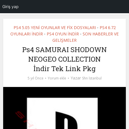
Giriş yap
PS4 5.05 YENİ OYUNLAR VE FİX DOSYALARI
PS4 6.72
•
OYUNLARI İNDİR
PS4 OYUN İNDİR
SON HABERLER VE
•
•
GELİŞMELER
Ps4 SAMURAI SHODOWN
NEOGEO COLLECTION
İndir Tek Link Pkg
Yazar
5 yıl Önce
Yorum ekle
Shn İstanbul