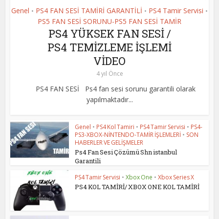
Genel
PS4 FAN SESİ TAMİRİ GARANTİLİ
PS4 Tamir Servisi
•
•
•
PS5 FAN SESİ SORUNU-PS5 FAN SESİ TAMİR
PS4 YÜKSEK FAN SESİ /
PS4 TEMİZLEME İŞLEMİ
VİDEO
4 yıl Önce
PS4 FAN SESİ Ps4 fan sesi sorunu garantili olarak
yapılmaktadır...
Genel
•
PS4 Kol Tamiri
•
PS4 Tamir Servisi
•
PS4-
PS3-XBOX-NİNTENDO-TAMİR İŞLEMLERİ
•
SON
HABERLER VE GELİŞMELER
Ps4 Fan Sesi Çözümü Shn istanbul
Garantili
PS4 Tamir Servisi
•
Xbox One
•
Xbox Series X
PS4 KOL TAMİRİ/ XBOX ONE KOL TAMİRİ