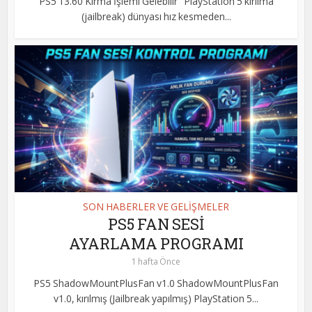
PS5 13.60 Kırma İşlemi Gelebilir PlayStation 5 kırılma
(jailbreak) dünyası hız kesmeden...
SON HABERLER VE GELİŞMELER
PS5 FAN SESİ
AYARLAMA PROGRAMI
1 hafta Önce
PS5 ShadowMountPlusFan v1.0 ShadowMountPlusFan
v1.0, kırılmış (Jailbreak yapılmış) PlayStation 5...