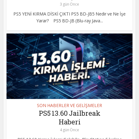
3 gün Önce
PS5 YENİ KIRMA DİSKİ ÇIKTI PS5 BD-JB5 Nedir ve Ne İşe
Yarar? PS5 BD-JB (Blu-ray Java...
SON HABERLER VE GELİŞMELER
PS5 13.60 Jailbreak
Haberi
4 gün Önce