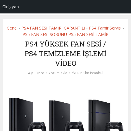
Giriş yap
Genel
PS4 FAN SESİ TAMİRİ GARANTİLİ
PS4 Tamir Servisi
•
•
•
PS5 FAN SESİ SORUNU-PS5 FAN SESİ TAMİR
PS4 YÜKSEK FAN SESİ /
PS4 TEMİZLEME İŞLEMİ
VİDEO
Yazar
4 yıl Önce
Yorum ekle
Shn İstanbul