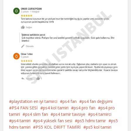
playstation en iyi tamirci
ps4 fan
ps4 fan değişimi
PS4 FAN SESİ
ps4 kol tamiri
ps4 pro fan
ps4 pro
tamiri
ps4 slim fan
ps4 tamir tavsiye
ps4 tamirci
ps4 tamiri
ps4 yüksek fan sesi
ps5 hdmı tamir
ps5
hdmı tamiri
PS5 KOL DRİFT TAMİRİ
ps5 kol tamiri