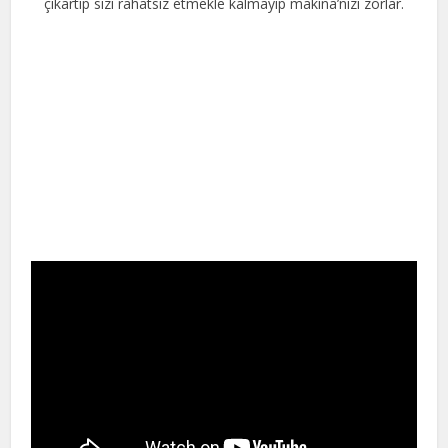
çıkartıp sizi rahatsız etmekle kalmayıp makına’nızı zorlar.