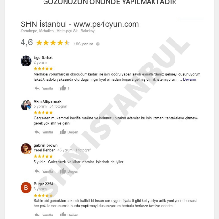
GÖZÜNÜZÜN ÖNÜNDE YAPILMAKTADIR