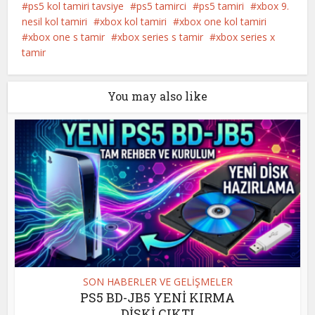
ps5 kol tamiri tavsiye
ps5 tamirci
ps5 tamiri
xbox 9.
nesil kol tamiri
xbox kol tamiri
xbox one kol tamiri
xbox one s tamir
xbox series s tamir
xbox series x
tamir
You may also like
SON HABERLER VE GELİŞMELER
PS5 BD-JB5 YENİ KIRMA
DİSKİ ÇIKTI