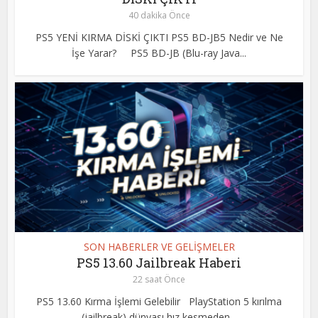
40 dakika Önce
PS5 YENİ KIRMA DİSKİ ÇIKTI PS5 BD-JB5 Nedir ve Ne
İşe Yarar? PS5 BD-JB (Blu-ray Java...
SON HABERLER VE GELİŞMELER
PS5 13.60 Jailbreak Haberi
22 saat Önce
PS5 13.60 Kırma İşlemi Gelebilir PlayStation 5 kırılma
(jailbreak) dünyası hız kesmeden...