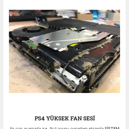
PS4 YÜKSEK FAN SESİ
En son aşamada ise, Ps4 oyunu oynarken ekranda
SİSTEM