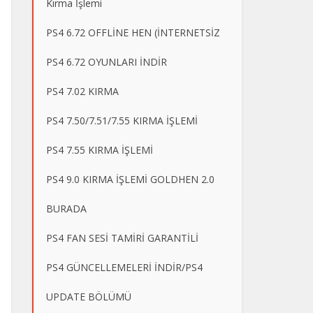
Kırma İşlemi
PS4 6.72 OFFLİNE HEN (İNTERNETSİZ
PS4 6.72 OYUNLARI İNDİR
PS4 7.02 KIRMA
PS4 7.50/7.51/7.55 KIRMA İŞLEMİ
PS4 7.55 KIRMA İŞLEMİ
PS4 9.0 KIRMA İŞLEMİ GOLDHEN 2.0
BURADA
PS4 FAN SESİ TAMİRİ GARANTİLİ
PS4 GÜNCELLEMELERİ İNDİR/PS4
UPDATE BÖLÜMÜ