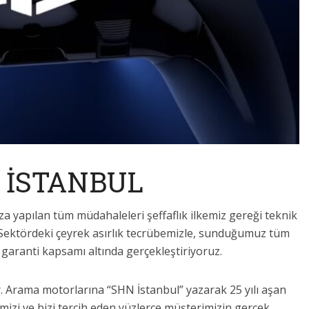
 İSTANBUL
uza yapılan tüm müdahaleleri şeffaflık ilkemiz gereği teknik
iz. Sektördeki çeyrek asırlık tecrübemizle, sunduğumuz tüm
i garanti kapsamı altında gerçekleştiriyoruz.
. Arama motorlarına “SHN İstanbul” yazarak 25 yılı aşan
imizi ve bizi tercih eden yüzlerce müşterimizin gerçek