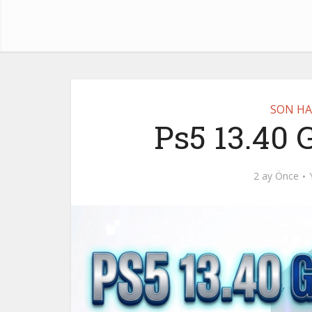
SON HA
Ps5 13.40 
2 ay Önce