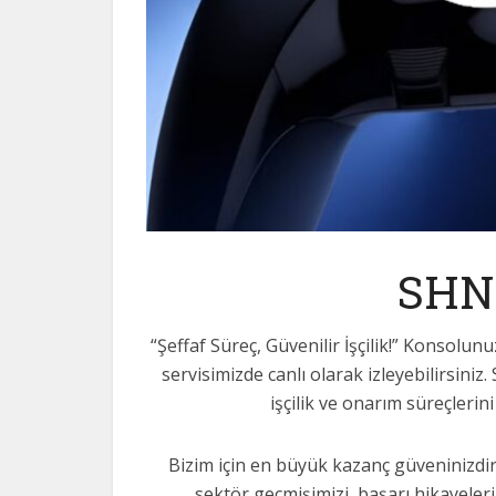
SHN
“Şeffaf Süreç, Güvenilir İşçilik!” Konsolun
servisimizde canlı olarak izleyebilirsin
işçilik ve onarım süreçlerin
Bizim için en büyük kazanç güveninizdir
sektör geçmişimizi, başarı hikayeler