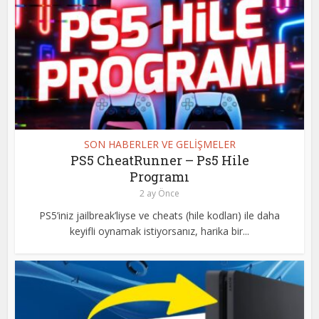
SON HABERLER VE GELİŞMELER
PS5 CheatRunner – Ps5 Hile
Programı
2 ay Önce
PS5’iniz jailbreak’liyse ve cheats (hile kodları) ile daha
keyifli oynamak istiyorsanız, harika bir...