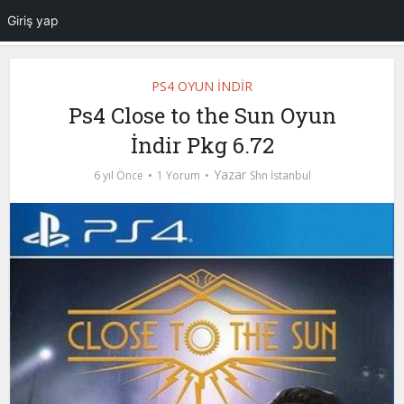
Giriş yap
PS4 OYUN İNDİR
Ps4 Close to the Sun Oyun
İndir Pkg 6.72
Yazar
6 yıl Önce
1 Yorum
Shn İstanbul