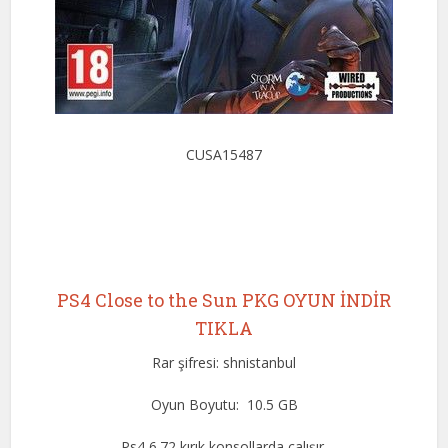
CUSA15487
PS4 Close to the Sun PKG OYUN İNDİR
TIKLA
Rar şifresi: shnistanbul
Oyun Boyutu: 10.5 GB
Ps4 6.72 kırık konsollarda çalışır.