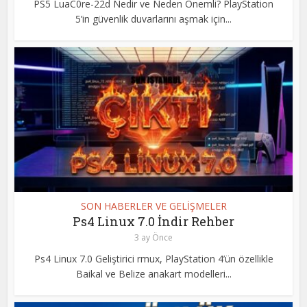
PS5 LuaC0re-22d Nedir ve Neden Önemli? PlayStation
5’in güvenlik duvarlarını aşmak için...
SON HABERLER VE GELİŞMELER
Ps4 Linux 7.0 İndir Rehber
3 ay Önce
Ps4 Linux 7.0 Geliştirici rmux, PlayStation 4’ün özellikle
Baikal ve Belize anakart modelleri...