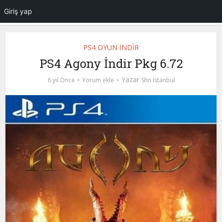
Giriş yap
PS4 OYUN İNDİR
PS4 Agony İndir Pkg 6.72
Yazar
6 yıl Önce
Yorum ekle
Shn İstanbul