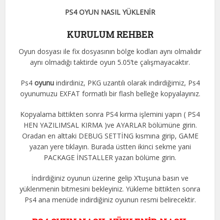
PS4 OYUN NASIL YÜKLENİR
KURULUM REHBER
Oyun dosyası ile fix dosyasının bölge kodları aynı olmalıdır
aynı olmadığı taktirde oyun 5.05’te çalışmayacaktır.
Ps4
oyunu
indirdiniz, PKG uzantılı olarak indirdiğimiz, Ps4
oyunumuzu EXFAT formatlı bir flash belleğe kopyalayınız.
Kopyalama bittikten sonra PS4 kırma işlemini yapın ( PS4
HEN YAZILIMSAL KIRMA )ve AYARLAR bölümüne girin.
Oradan en alttaki DEBUG SETTİNG kısmına girip, GAME
yazan yere tıklayın. Burada üstten ikinci sekme yani
PACKAGE İNSTALLER yazan bölüme girin.
İndirdiğiniz oyunun üzerine gelip X’tuşuna basın ve
yüklenmenin bitmesini bekleyiniz. Yükleme bittikten sonra
Ps4 ana menüde indirdiğiniz oyunun resmi belirecektir.