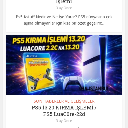
İşlemi
3 ay Önce
Ps5 Kstuff Nedir ve Ne İşe Yarar? PS5 dünyasına çok
aşina olmayanlar için kısa bir özet geçelim:...
SON HABERLER VE GELİŞMELER
PS5 13.20 KIRMA İŞLEMİ /
PS5 LuaC0re-22d
3 ay Önce