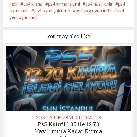
indir
ps4 kırma
ps4 kırma işlemi
ps4 nasıl kırılır
ps4
oyun indir
ps4 oyun yükleme
ps4 pkg oyun indir
ps4
yeni oyun indir
You may also like
SON HABERLER VE GELİŞMELER
Ps5 Kstuff 1.05 ile 12.70
Yazılımına Kadar Kırma