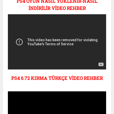
PS4 OYUN NASIL YÜKLENİR-NASIL
İNDİRİLİR VİDEO REHBER
PS4 6.72 KIRMA TÜRKÇE VİDEO REHBER