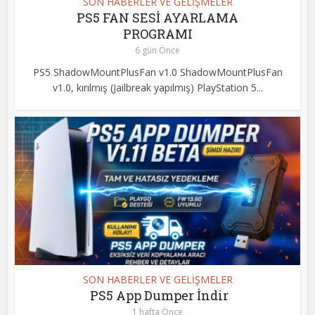
SON HABERLER VE GELİŞMELER
PS5 FAN SESİ AYARLAMA
PROGRAMI
6 gün Önce
PS5 ShadowMountPlusFan v1.0 ShadowMountPlusFan
v1.0, kırılmış (Jailbreak yapılmış) PlayStation 5...
SON HABERLER VE GELİŞMELER
PS5 App Dumper İndir
1 hafta Önce