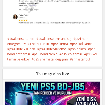
dualsense tamiri
dualsense tmr analog
ps4 hdmi
entegresi
ps4 hdmı tamiri
ps4 kırma
ps4 kol tamiri
ps4 linux 7.0 indir
ps4 linux yükleme
ps5 bakım
ps5
hdmı entegresi
ps5 hdmı tamiri
ps5 kol tamiri
ps5 kol
tamiri bakırköy
ps5 sıvı metal değişimi
shn istanbul
You may also like