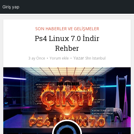
Giriş yap
SON HABERLER VE GELİŞMELER
Ps4 Linux 7.0 İndir
Rehber
Yazar
3 ay Önce
Yorum ekle
Shn İstanbul