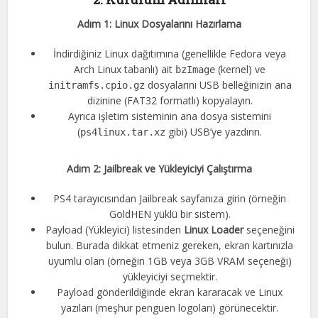
Adım 1: Linux Dosyalarını Hazırlama
İndirdiğiniz Linux dağıtımına (genellikle Fedora veya
Arch Linux tabanlı) ait
(kernel) ve
bzImage
dosyalarını USB belleğinizin ana
initramfs.cpio.gz
dizinine (FAT32 formatlı) kopyalayın.
Ayrıca işletim sisteminin ana dosya sistemini
(
gibi) USB’ye yazdırın.
ps4linux.tar.xz
Adım 2: Jailbreak ve Yükleyiciyi Çalıştırma
PS4 tarayıcısından Jailbreak sayfanıza girin (örneğin
GoldHEN yüklü bir sistem).
Payload (Yükleyici) listesinden
Linux Loader
seçeneğini
bulun. Burada dikkat etmeniz gereken, ekran kartınızla
uyumlu olan (örneğin 1GB veya 3GB VRAM seçeneği)
yükleyiciyi seçmektir.
Payload gönderildiğinde ekran kararacak ve Linux
yazıları (meşhur penguen logoları) görünecektir.