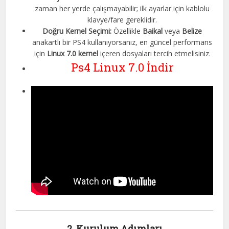
zaman her yerde çalışmayabilir; ilk ayarlar için kablolu
klavye/fare gereklidir.
Doğru Kernel Seçimi:
Özellikle
Baikal
veya
Belize
anakartlı bir PS4 kullanıyorsanız, en güncel performans
için
Linux 7.0 kernel
içeren dosyaları tercih etmelisiniz
.
Ps4 Linux 7.0 İndir
2. Kurulum Adımları