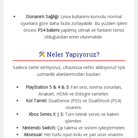
Donanım Sağlığı:
Linux kullanımı konsolu normal
oyunlara göre daha fazla zorlayabilir. Bu yüzden işlem
öncesi
PS4 bakımı
yapılmış olmalı ve fanların temiz
olduğundan emin olunmalıdır
.
Neler Yapıyoruz?
Sadece tamir etmiyoruz, cihazınıza nefes aldırıyoruz! İşte
uzmanlık alanlarımızdan bazıları:
PlayStation 5 & 4 & 3:
Fan sesi, ısınma sorunları,
Anakart, HDMI ve Entegre tamirleri.
Kol Tamiri:
DualSense (PS5) ve DualShock (PS4)
onarımı.
Xbox Series X | S:
Tüm teknik servis ve bakım
işlemleri.
Nintendo Switch:
Çip takma ve sistem iyileştirmeleri.
Aksesuar:
Her türlü oyun kolu ve yan ürün onarımı.