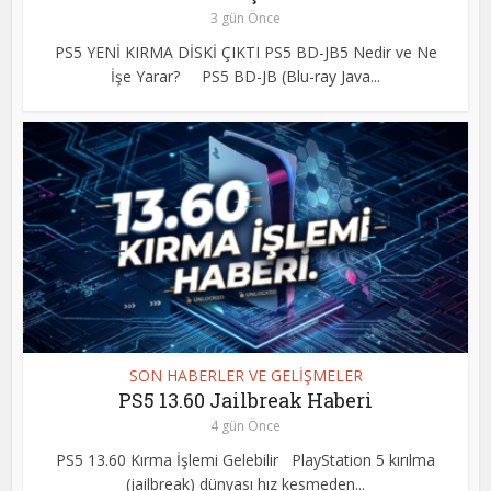
3 gün Önce
PS5 YENİ KIRMA DİSKİ ÇIKTI PS5 BD-JB5 Nedir ve Ne
İşe Yarar? PS5 BD-JB (Blu-ray Java...
SON HABERLER VE GELİŞMELER
PS5 13.60 Jailbreak Haberi
4 gün Önce
PS5 13.60 Kırma İşlemi Gelebilir PlayStation 5 kırılma
(jailbreak) dünyası hız kesmeden...