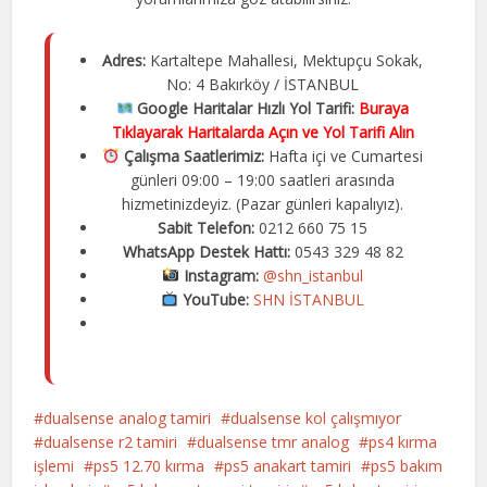
Adres:
Kartaltepe Mahallesi, Mektupçu Sokak,
No: 4 Bakırköy / İSTANBUL
Google Haritalar Hızlı Yol Tarifi:
Buraya
Tıklayarak Haritalarda Açın ve Yol Tarifi Alın
Çalışma Saatlerimiz:
Hafta içi ve Cumartesi
günleri 09:00 – 19:00 saatleri arasında
hizmetinizdeyiz. (Pazar günleri kapalıyız).
Sabit Telefon:
0212 660 75 15
WhatsApp Destek Hattı:
0543 329 48 82
Instagram:
@shn_istanbul
YouTube:
SHN İSTANBUL
dualsense analog tamiri
dualsense kol çalışmıyor
dualsense r2 tamiri
dualsense tmr analog
ps4 kırma
işlemi
ps5 12.70 kırma
ps5 anakart tamiri
ps5 bakım