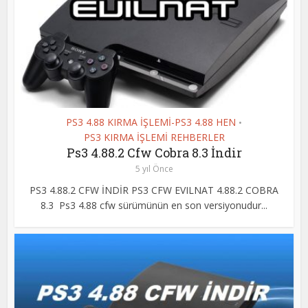
PS3 4.88 KIRMA İŞLEMİ-PS3 4.88 HEN
•
PS3 KIRMA İŞLEMİ REHBERLER
Ps3 4.88.2 Cfw Cobra 8.3 İndir
5 yıl Önce
PS3 4.88.2 CFW İNDİR PS3 CFW EVILNAT 4.88.2 COBRA
8.3 Ps3 4.88 cfw sürümünün en son versiyonudur...