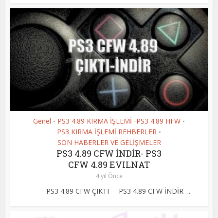
Genel
PS3 4.89 KIRMA İŞLEMİ -PS3 4.89 HFW
•
•
PS3 KIRMA İŞLEMİ REHBERLER
•
SON HABERLER VE GELİŞMELER
PS3 4.89 CFW İNDİR- PS3
CFW 4.89 EVILNAT
4 yıl Önce
PS3 4.89 CFW ÇIKTI PS3 4.89 CFW İNDİR ...