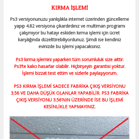
KIRMA İŞLEMİ
Ps3 versiyonunuzu yanlışlıkla internet üzerinden güncelleme
yapıp 4.82 versiyona çıkardırdınız ve multiman programı
çalışmıyor bu hatayı eskiden kırma işlemi için ücret
karşılığında düzelttirebiliyordunuz. Şimdi ise kendiniz
evinizde bu işlemi yapacaksınız.
Ps3 kırma işlemini yaparken tüm sorumluluk size aittir.
Ps3’te kalıcı hasarlar olabilir. Hiçbirşeyin garantisi yoktur.
İşlemi bizzat test ettim ve sizlerle paylaşıyorum.
PS3 KIRMA İŞLEMİ SADECE FABRİKA ÇIKIŞ VERSİYONU
3.56 VE DAHA DÜŞÜK OLANLAR YAPABİLİR. PS3 FABRİKA
ÇIKIŞ VERSİYONU 3.56’NIN ÜZERİNDE İSE BU İŞLEMİ
KESİNLİKLE YAPMAYINIZ.