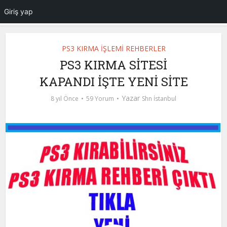
Giriş yap
PS3 KIRMA İŞLEMİ REHBERLER
PS3 KIRMA SİTESİ
KAPANDI İŞTE YENİ SİTE
Yazar
8 yıl Önce
59 Yorum
Shn İstanbul