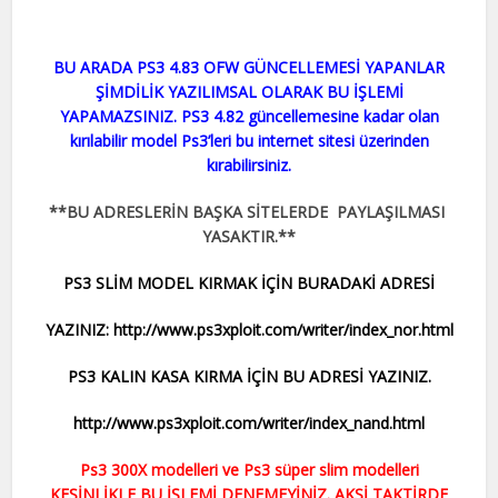
BU ARADA PS3 4.83 OFW GÜNCELLEMESİ YAPANLAR
ŞİMDİLİK YAZILIMSAL OLARAK BU İŞLEMİ
YAPAMAZSINIZ. PS3 4.82 güncellemesine kadar olan
kırılabilir model Ps3’leri bu internet sitesi üzerinden
kırabilirsiniz.
**BU ADRESLERİN BAŞKA SİTELERDE PAYLAŞILMASI
YASAKTIR.**
PS3 SLİM MODEL KIRMAK İÇİN BURADAKİ ADRESİ
YAZINIZ: http://www.ps3xploit.com/writer/index_nor.html
PS3 KALIN KASA KIRMA İÇİN BU ADRESİ YAZINIZ.
http://www.ps3xploit.com/writer/index_nand.html
Ps3 300X modelleri ve Ps3 süper slim modelleri
KESİNLİKLE BU İŞLEMİ DENEMEYİNİZ. AKSİ TAKTİRDE