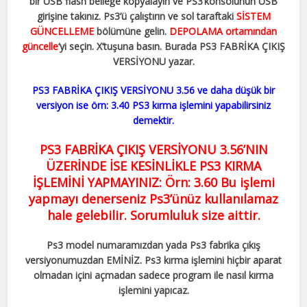
bir USB flash belleğe kopyalayın ve PS3’konsolunun USB
girişine takınız. Ps3’ü çalıştırın ve sol taraftaki
SİSTEM
GÜNCELLEME
bölümüne gelin.
DEPOLAMA ortamından
güncelle
‘yi seçin. X’tuşuna basın. Burada PS3 FABRİKA ÇIKIŞ
VERSİYONU yazar.
PS3 FABRİKA ÇIKIŞ VERSİYONU 3.56 ve daha düşük bir
versiyon ise örn: 3.40 PS3 kırma işlemini yapabilirsiniz
demektir.
PS3 FABRİKA ÇIKIŞ VERSİYONU 3.56’NIN
ÜZERİNDE İSE KESİNLİKLE PS3 KIRMA
İŞLEMİNİ YAPMAYINIZ: Örn: 3.60 Bu işlemi
yapmayı denerseniz Ps3’ünüz kullanılamaz
hale gelebilir. Sorumluluk size aittir.
Ps3 model numaramızdan yada Ps3 fabrika çıkış
versiyonumuzdan EMİNİZ. Ps3 kırma işlemini hiçbir aparat
olmadan içini açmadan sadece program ile nasıl kırma
işlemini yapıcaz.