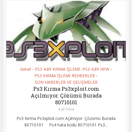
Genel
PS3 4.89 KIRMA İŞLEMİ -PS3 4.89 HFW
•
•
PS3 KIRMA İŞLEMİ REHBERLER
•
SON HABERLER VE GELİŞMELER
Ps3 Kırma Ps3xploit.com
Açılmıyor. Çözümü Burada
80710101
4 yıl Önce
Ps3 Kırma Ps3xploit.com Açılmıyor. Çözümü Burada
80710101 Ps4 hata kodu 80710101 Ps3...