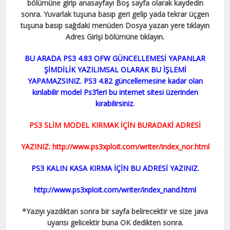
bölümüne girip anasayfayı Boş sayfa olarak kaydedin
sonra. Yuvarlak tuşuna basıp geri gelip yada tekrar üçgen
tuşuna basıp sağdaki menüden Dosya yazan yere tıklayın
Adres Girişi bölümüne tıklayın.
BU ARADA PS3 4.83 OFW GÜNCELLEMESİ YAPANLAR
ŞİMDİLİK YAZILIMSAL OLARAK BU İŞLEMİ
YAPAMAZSINIZ. PS3 4.82 güncellemesine kadar olan
kırılabilir model Ps3’leri bu internet sitesi üzerinden
kırabilirsiniz.
PS3 SLİM MODEL KIRMAK İÇİN BURADAKİ ADRESİ
YAZINIZ: http://www.ps3xploit.com/writer/index_nor.html
PS3 KALIN KASA KIRMA İÇİN BU ADRESİ YAZINIZ.
http://www.ps3xploit.com/writer/index_nand.html
*Yazıyı yazdıktan sonra bir sayfa belirecektir ve size java
uyarısı gelicektir buna OK dedikten sonra.