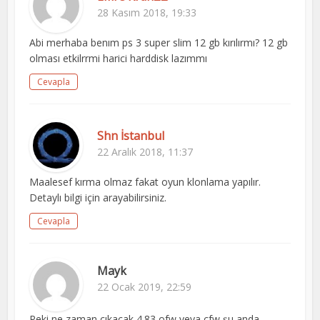
28 Kasım 2018, 19:33
Abi merhaba benım ps 3 super slim 12 gb kırılırmı? 12 gb
olması etkilrrmi harici harddisk lazımmı
Cevapla
Shn İstanbul
22 Aralık 2018, 11:37
Maalesef kırma olmaz fakat oyun klonlama yapılır.
Detaylı bilgi için arayabilirsiniz.
Cevapla
Mayk
22 Ocak 2019, 22:59
Peki ne zaman çıkacak 4.83 ofw veya cfw şu anda