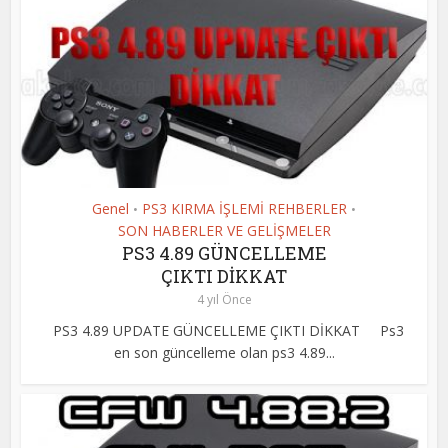
Genel
PS3 KIRMA İŞLEMİ REHBERLER
•
•
SON HABERLER VE GELİŞMELER
PS3 4.89 GÜNCELLEME
ÇIKTI DİKKAT
4 yıl Önce
PS3 4.89 UPDATE GÜNCELLEME ÇIKTI DİKKAT Ps3
en son güncelleme olan ps3 4.89...