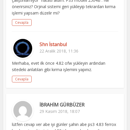
çalıştırılamıyor” hatası aldım. PS3 modeli 2504B . Ne
önerirsiniz? Orjinal sistemi geri yükleyip tekrardan kırma
işlemi yapsam düzelir mi?
Cevapla
Shn İstanbul
22 Aralık 2018, 11:36
Merhaba, evet ilk önce 4.82 ofw yükleyin ardından
sitedeki anlatılan gibi kırma işlemini yapınız.
Cevapla
İBRAHİM GÜRBÜZER
29 Kasım 2018, 18:07
lütfen cevap ver abe iyi günler şahin abe ps3 4.83 ferrox