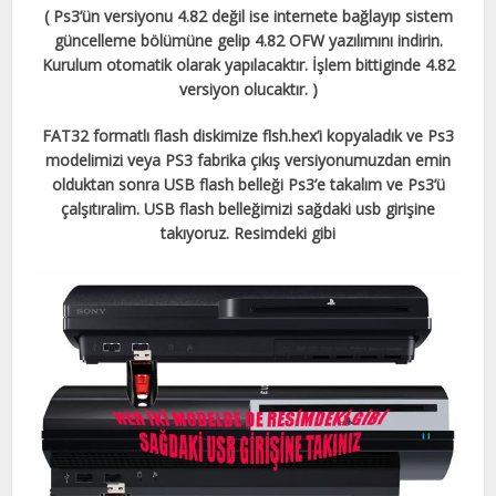
( Ps3’ün versiyonu 4.82 değil ise internete bağlayıp sistem
güncelleme bölümüne gelip 4.82 OFW yazılımını indirin.
Kurulum otomatik olarak yapılacaktır. İşlem bittiginde 4.82
versiyon olucaktır. )
FAT32 formatlı flash diskimize flsh.hex’i kopyaladık ve Ps3
modelimizi veya PS3 fabrika çıkış versiyonumuzdan emin
olduktan sonra USB flash belleği Ps3’e takalım ve Ps3’ü
çalşıtıralim. USB flash belleğimizi sağdaki usb girişine
takıyoruz. Resimdeki gibi