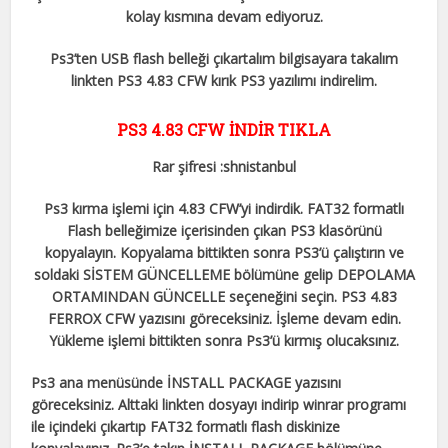
kolay kısmına devam ediyoruz.
Ps3’ten USB flash belleği çıkartalım bilgisayara takalım
linkten PS3 4.83 CFW kırık PS3 yazılımı indirelim.
PS3 4.83 CFW İNDİR TIKLA
Rar şifresi :shnistanbul
Ps3 kırma işlemi için 4.83 CFW’yi indirdik. FAT32 formatlı
Flash belleğimize içerisinden çıkan PS3 klasörünü
kopyalayın. Kopyalama bittikten sonra PS3’ü çalıştırın ve
soldaki SİSTEM GÜNCELLEME bölümüne gelip DEPOLAMA
ORTAMINDAN GÜNCELLE seçeneğini seçin. PS3 4.83
FERROX CFW yazısını göreceksiniz. İşleme devam edin.
Yükleme işlemi bittikten sonra Ps3’ü kırmış olucaksınız.
Ps3 ana menüsünde İNSTALL PACKAGE yazısını
göreceksiniz. Alttaki linkten dosyayı indirip winrar programı
ile içindeki çıkartıp FAT32 formatlı flash diskinize