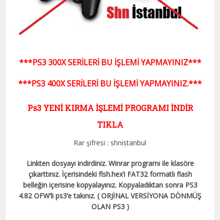
***PS3 300X SERİLERİ BU İŞLEMİ YAPMAYINIZ***
***PS3 400X SERİLERİ BU İŞLEMİ YAPMAYINIZ.***
Ps3 YENİ KIRMA İŞLEMİ PROGRAMI İNDİR
TIKLA
Rar şifresi : shnistanbul
Linkten dosyayı indirdiniz. Winrar programı ile klasöre
çıkarttınız. İçerisindeki flsh.hex’i FAT32 formatlı flash
belleğin içerisine kopyalayınız. Kopyaladıktan sonra PS3
4.82 OFW’li ps3’e takınız. ( ORJİNAL VERSİYONA DÖNMÜŞ
OLAN PS3 )