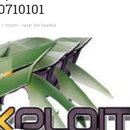
0710101
1 Yorum
Yazar
Shn İstanbul