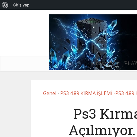
WordPress
Giriş yap
hakkında
Anasayfa
PLAY
Genel
PS3 4.89 KIRMA İŞLEMİ -PS3 4.89
•
Ps3 Kırm
Açılmıyor