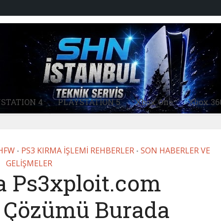
STATION 4
PLAYSTATİON 5
Xbox One
Xbox 36
 HFW
PS3 KIRMA İŞLEMİ REHBERLER
SON HABERLER VE
•
•
GELİŞMELER
a Ps3xploit.com
. Çözümü Burada