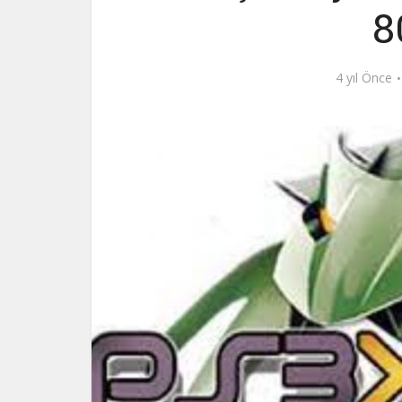
8
4 yıl Önce