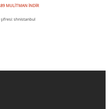
4.89 MULİTMAN İNDİR
 şifresi: shnistanbul