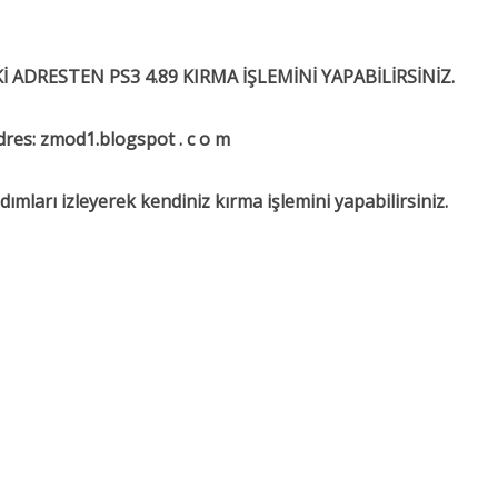
İ ADRESTEN PS3 4.89 KIRMA İŞLEMİNİ YAPABİLİRSİNİZ.
dres: zmod1.blogspot . c o m
dımları izleyerek kendiniz kırma işlemini yapabilirsiniz.