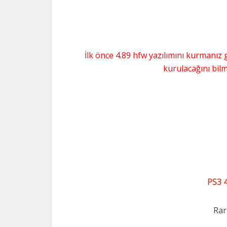
İlk önce 4.89 hfw yazılımını kurmanız g
kurulacağını bilm
PS3 
Rar