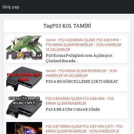
Giriş yap
TagPS3 KOL TAMİRİ
Genel
•
PS3 4.89 KIRMA İŞLEMİ -PS3 4.89 HFW
•
PS3 KIRMA İŞLEMİ REHBERLER
•
SON HABERLER
VE GELİŞMELER
Ps3 Kırma Ps3xploit.com Açılmıyor.
Çözümü Burada...
Genel
•
PS3 KIRMA İŞLEMİ REHBERLER
•
SON
HABERLER VE GELİŞMELER
PS3 4.89 GÜNCELLEME ÇIKTI DİKKAT
PS3 4.88 KIRMA İŞLEMİ-PS3 4.88 HEN
•
PS3
KIRMA İŞLEMİ REHBERLER
Ps3 4.88.2 Cfw Cobra 8.3 İndir
PS3 4.87 KIRMA İŞLEMİ-PS3 4.87 HEN ÇIKTI
•
PS3
KIRMA İŞLEMİ REHBERLER
•
SON HABERLER VE