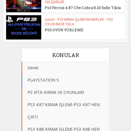
GELİŞMELER
Ps3 Ferrox 4.87 Cfw Cobra 8.20 İndir Tıkla
Genel
•
PS3 KIRMA İŞLEMİ REHBERLER
•
PS3
OYUN İNDİR TIKLA
PS3 OYUN YÜKLEME
KONULAR
Genel
PLAYSTATİON 5
PS VİTA KIRMA VE OYUNLARI
PS3 4.87 KIRMA İŞLEMİ-PS3 4.87 HEN
ÇIKTI
PS3 4.88 KIRMA İŞLEMİ-PS3 4.88 HEN