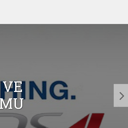
 VE
UMU