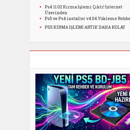
Ps4 11.02 Kırma İşlemi Çıktı! İnternet
Üzerinden
Ps5 ve Ps4 installer v4.04 Yükleme Rehb
PS5 KIRMA İŞLEMİ ARTIK DAHA KOLAY