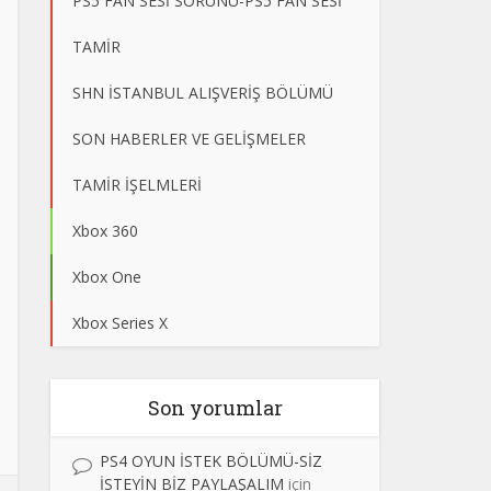
PS5 FAN SESİ SORUNU-PS5 FAN SESİ
TAMİR
SHN İSTANBUL ALIŞVERİŞ BÖLÜMÜ
SON HABERLER VE GELİŞMELER
TAMİR İŞELMLERİ
Xbox 360
Xbox One
Xbox Series X
Son yorumlar
PS4 OYUN İSTEK BÖLÜMÜ-SİZ
İSTEYİN BİZ PAYLAŞALIM
için