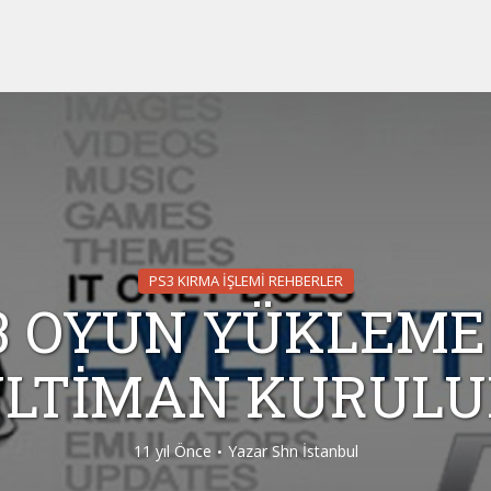
PS3 KIRMA İŞLEMİ REHBERLER
3 OYUN YÜKLEME
LTİMAN KURUL
11 yıl Önce
Yazar
Shn İstanbul