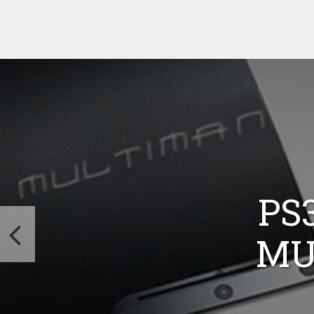
PS
MU