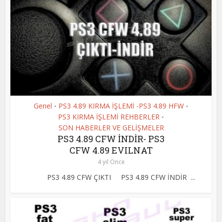
Genel
PS3 4.89 KIRMA İŞLEMİ -PS3 4.89 HFW
•
•
PS3 KIRMA İŞLEMİ REHBERLER
•
SON HABERLER VE GELİŞMELER
PS3 4.89 CFW İNDİR- PS3
CFW 4.89 EVILNAT
4 yıl Önce
PS3 4.89 CFW ÇIKTI PS3 4.89 CFW İNDİR ...