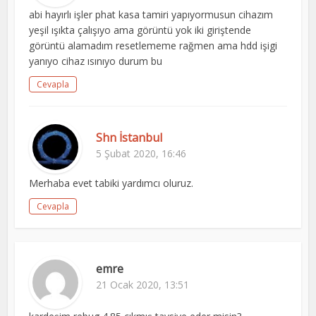
abi hayırlı işler phat kasa tamiri yapıyormusun cihazım
yeşil ışıkta çalışıyo ama görüntü yok iki giriştende
görüntü alamadım resetlememe rağmen ama hdd işigi
yanıyo cihaz ısınıyo durum bu
Cevapla
Shn İstanbul
5 Şubat 2020, 16:46
Merhaba evet tabiki yardımcı oluruz.
Cevapla
emre
21 Ocak 2020, 13:51