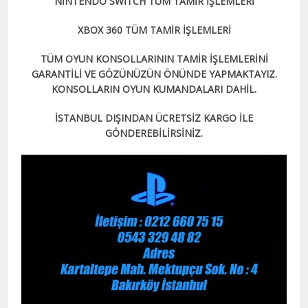
NİNTENDO SWİTCH TÜM TAMİR İŞLEMLERİ
XBOX 360 TÜM TAMİR İŞLEMLERİ
TÜM OYUN KONSOLLARININ TAMİR İŞLEMLERİNİ
GARANTİLİ VE GÖZÜNÜZÜN ÖNÜNDE YAPMAKTAYIZ.
KONSOLLARIN OYUN KUMANDALARI DAHİL.
İSTANBUL DIŞINDAN ÜCRETSİZ KARGO İLE
GÖNDEREBİLİRSİNİZ.