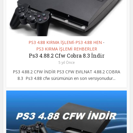
PS3 4.88 KIRMA İŞLEMİ-PS3 4.88 HEN
•
PS3 KIRMA İŞLEMİ REHBERLER
Ps3 4.88.2 Cfw Cobra 8.3 İndir
5 yıl Önce
PS3 4.88.2 CFW İNDİR PS3 CFW EVILNAT 4.88.2 COBRA
8.3 Ps3 4.88 cfw sürümünün en son versiyonudur...