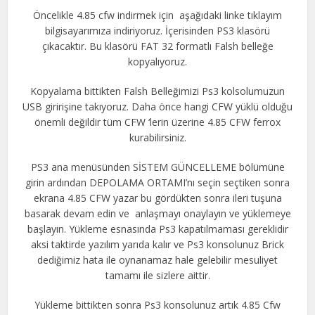
Öncelikle 4.85 cfw indirmek için aşağıdaki linke tıklayım
bilgisayarımıza indiriyoruz. İçerisinden PS3 klasörü
çıkacaktır. Bu klasörü FAT 32 formatlı Falsh belleğe
kopyalıyoruz.
Kopyalama bittikten Falsh Belleğimizi Ps3 kolsolumuzun
USB giririşine takıyoruz. Daha önce hangi CFW yüklü olduğu
önemli değildir tüm CFW ‘lerin üzerine 4.85 CFW ferrox
kurabilirsiniz.
PS3 ana menüsünden SİSTEM GÜNCELLEME bölümüne
girin ardından DEPOLAMA ORTAMI’nı seçin seçtiken sonra
ekrana 4.85 CFW yazar bu gördükten sonra ileri tuşuna
basarak devam edin ve anlaşmayı onaylayın ve yüklemeye
başlayın. Yükleme esnasında Ps3 kapatılmaması gereklidir
aksi taktirde yazılım yarıda kalır ve Ps3 konsolunuz Brick
dediğimiz hata ile oynanamaz hale gelebilir mesuliyet
tamamı ile sizlere aittir.
Yükleme bittikten sonra Ps3 konsolunuz artık 4.85 Cfw