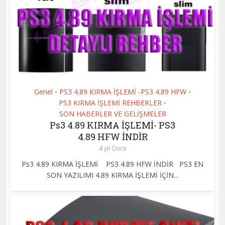
Genel
PS3 4.89 KIRMA İŞLEMİ -PS3 4.89 HFW
•
•
PS3 KIRMA İŞLEMİ REHBERLER
•
SON HABERLER VE GELİŞMELER
Ps3 4.89 KIRMA İŞLEMİ- PS3
4.89 HFW İNDİR
4 yıl Önce
Ps3 4.89 KIRMA İŞLEMİ PS3 4.89 HFW İNDİR PS3 EN
SON YAZILIMI 4.89 KIRMA İŞLEMİ İÇİN...