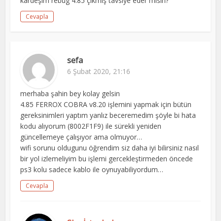
kardeşim rebug 4.85 çıkmış tavsiye eder misin?
Cevapla
sefa
6 Şubat 2020, 21:16
merhaba şahin bey kolay gelsin
4.85 FERROX COBRA v8.20 işlemini yapmak için bütün
gereksinimleri yaptım yanlız beceremedim şöyle bi hata
kodu alıyorum (8002F1F9) ile sürekli yeniden
güncellemeye çalışıyor ama olmuyor…
wifi sorunu oldugunu öğrendim siz daha iyi bilirsiniz nasıl
bir yol izlemeliyim bu işlemi gercekleştirmeden öncede
ps3 kolu sadece kablo ile oynuyabiliyordum…
Cevapla