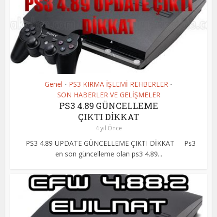
Genel
PS3 KIRMA İŞLEMİ REHBERLER
•
•
SON HABERLER VE GELİŞMELER
PS3 4.89 GÜNCELLEME
ÇIKTI DİKKAT
4 yıl Önce
PS3 4.89 UPDATE GÜNCELLEME ÇIKTI DİKKAT Ps3
en son güncelleme olan ps3 4.89...