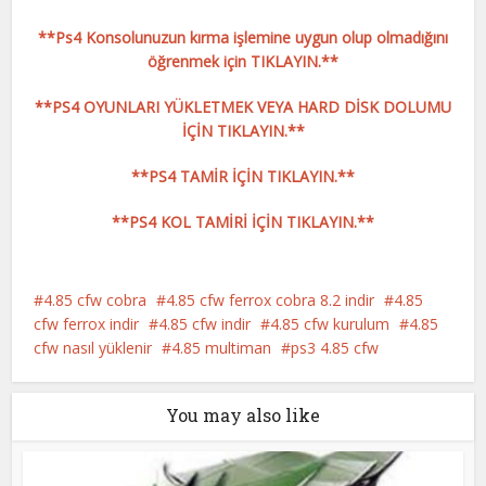
**Ps4 Konsolunuzun kırma işlemine uygun olup olmadığını
öğrenmek için TIKLAYIN.**
**PS4 OYUNLARI YÜKLETMEK VEYA HARD DİSK DOLUMU
İÇİN TIKLAYIN.**
**PS4 TAMİR İÇİN TIKLAYIN.**
**PS4 KOL TAMİRİ İÇİN TIKLAYIN.**
4.85 cfw cobra
4.85 cfw ferrox cobra 8.2 indir
4.85
cfw ferrox indir
4.85 cfw indir
4.85 cfw kurulum
4.85
cfw nasıl yüklenir
4.85 multiman
ps3 4.85 cfw
You may also like