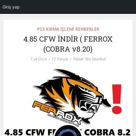
Giriş yap
PS3 KIRMA İŞLEMİ REHBERLER
4.85 CFW İNDİR ( FERROX
(COBRA v8.20)
Yazar
7 yıl Önce
12 Yorum
Shn İstanbul