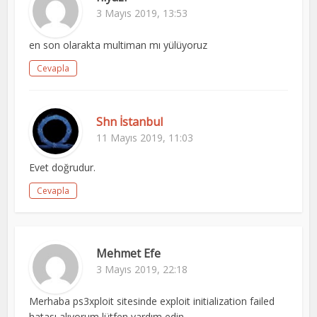
3 Mayıs 2019, 13:53
en son olarakta multiman mı yülüyoruz
Cevapla
Shn İstanbul
11 Mayıs 2019, 11:03
Evet doğrudur.
Cevapla
Mehmet Efe
3 Mayıs 2019, 22:18
Merhaba ps3xploit sitesinde exploit initialization failed
hatası alıyorum lütfen yardım edin