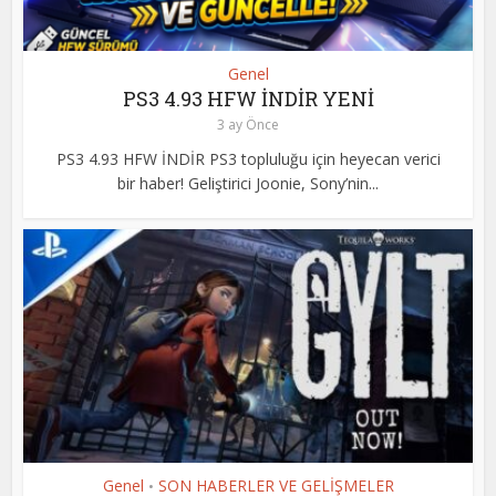
Genel
PS3 4.93 HFW İNDİR YENİ
3 ay Önce
PS3 4.93 HFW İNDİR PS3 topluluğu için heyecan verici
bir haber! Geliştirici Joonie, Sony’nin...
Genel
SON HABERLER VE GELİŞMELER
•