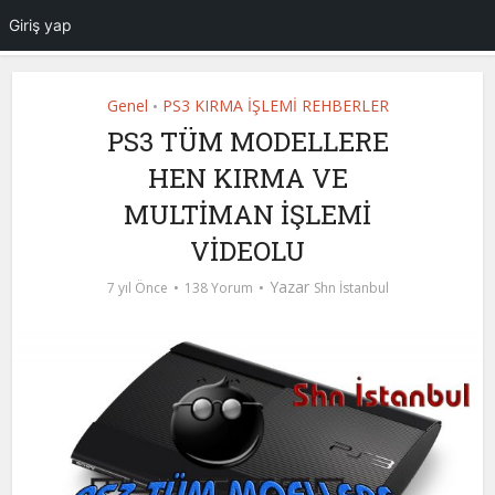
Giriş yap
Genel
PS3 KIRMA İŞLEMİ REHBERLER
•
PS3 TÜM MODELLERE
HEN KIRMA VE
MULTİMAN İŞLEMİ
VİDEOLU
Yazar
7 yıl Önce
138 Yorum
Shn İstanbul