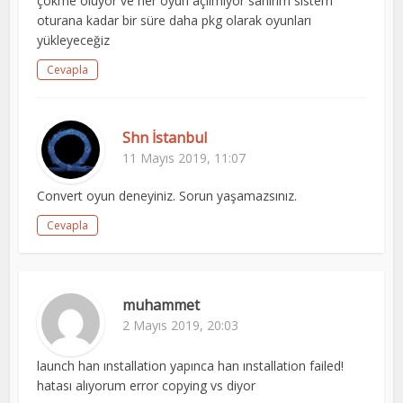
çökme oluyor ve her oyun açılmıyor sanırım sistem
oturana kadar bir süre daha pkg olarak oyunları
yükleyeceğiz
Cevapla
Shn İstanbul
11 Mayıs 2019, 11:07
Convert oyun deneyiniz. Sorun yaşamazsınız.
Cevapla
muhammet
2 Mayıs 2019, 20:03
launch han ınstallation yapınca han ınstallation failed!
hatası alıyorum error copying vs diyor