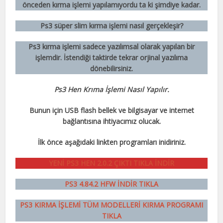
önceden kırma işlemi yapılamıyordu ta ki şimdiye kadar.
Ps3 süper slim kırma işlemi nasıl gerçekleşir?
Ps3 kırma işlemi sadece yazılımsal olarak yapılan bir
işlemdir. İstendiği taktirde tekrar orjinal yazılıma
dönebilirsiniz.
Ps3 Hen Krıma İşlemi Nasıl Yapılır.
Bunun için USB flash bellek ve bilgisayar ve internet
bağlantısına ihtiyacımız olucak.
İlk önce aşağıdaki linkten programları inidiriniz.
YENİ PS3 HEN 2.0.2 ÇIKTI TIKLA İNDİR
PS3 4.84.2 HFW İNDİR TIKLA
PS3 KIRMA İŞLEMİ TÜM MODELLERİ KIRMA PROGRAMI
TIKLA