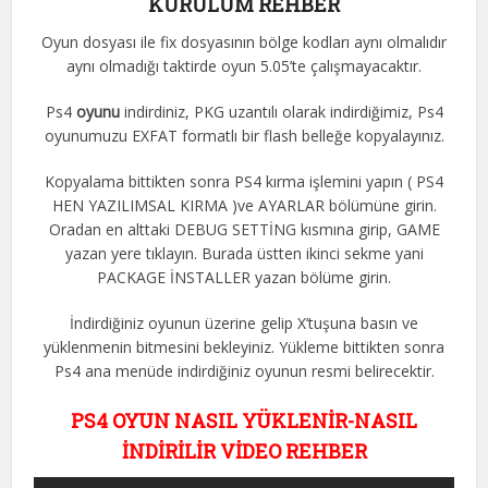
KURULUM REHBER
Oyun dosyası ile fix dosyasının bölge kodları aynı olmalıdır
aynı olmadığı taktirde oyun 5.05’te çalışmayacaktır.
Ps4
oyunu
indirdiniz, PKG uzantılı olarak indirdiğimiz, Ps4
oyunumuzu EXFAT formatlı bir flash belleğe kopyalayınız.
Kopyalama bittikten sonra PS4 kırma işlemini yapın ( PS4
HEN YAZILIMSAL KIRMA )ve AYARLAR bölümüne girin.
Oradan en alttaki DEBUG SETTİNG kısmına girip, GAME
yazan yere tıklayın. Burada üstten ikinci sekme yani
PACKAGE İNSTALLER yazan bölüme girin.
İndirdiğiniz oyunun üzerine gelip X’tuşuna basın ve
yüklenmenin bitmesini bekleyiniz. Yükleme bittikten sonra
Ps4 ana menüde indirdiğiniz oyunun resmi belirecektir.
PS4 OYUN NASIL YÜKLENİR-NASIL
İNDİRİLİR VİDEO REHBER