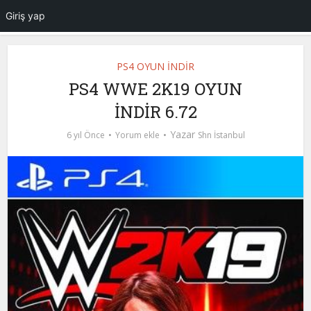
Giriş yap
PS4 OYUN İNDİR
PS4 WWE 2K19 OYUN
İNDİR 6.72
Yazar
6 yıl Önce
Yorum ekle
Shn İstanbul