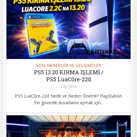
SON HABERLER VE GELİŞMELER
PS5 13.20 KIRMA İŞLEMİ /
PS5 LuaC0re-22d
3 ay Önce
PS5 LuaC0re-22d Nedir ve Neden Önemli? PlayStation
5’in güvenlik duvarlarını aşmak için...