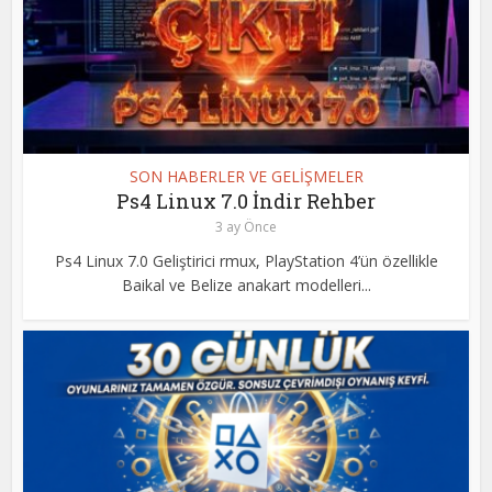
SON HABERLER VE GELİŞMELER
Ps4 Linux 7.0 İndir Rehber
3 ay Önce
Ps4 Linux 7.0 Geliştirici rmux, PlayStation 4’ün özellikle
Baikal ve Belize anakart modelleri...