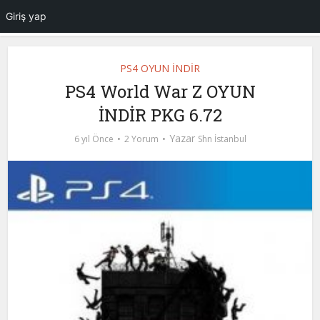
Giriş yap
PS4 OYUN İNDİR
PS4 World War Z OYUN
İNDİR PKG 6.72
Yazar
6 yıl Önce
2 Yorum
Shn İstanbul