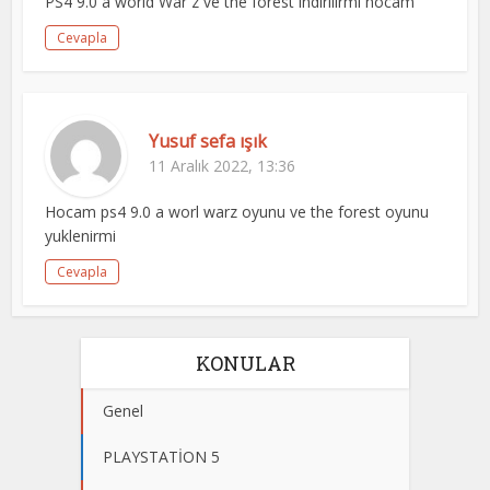
PS4 9.0 a world War z ve the forest indirilirmi hocam
Cevapla
Yusuf sefa ışık
11 Aralık 2022, 13:36
Hocam ps4 9.0 a worl warz oyunu ve the forest oyunu
yuklenirmi
Cevapla
KONULAR
Genel
PLAYSTATİON 5