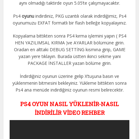
aynı olmadığı taktirde oyun 5.05’te çalışmayacaktır.
Ps4
oyunu
indirdiniz, PKG uzantılı olarak indirdiğimiz, Ps4
oyunumuzu EXFAT formatlı bir flash belleğe kopyalayınız.
Kopyalama bittikten sonra PS4 kırma işlemini yapın ( PS4
HEN YAZILIMSAL KIRMA )ve AYARLAR bölümüne girin.
Oradan en alttaki DEBUG SETTİNG kısmına girip, GAME
yazan yere tıklayın. Burada üstten ikinci sekme yani
PACKAGE İNSTALLER yazan bölüme girin.
İndirdiğiniz oyunun üzerine gelip X’tuşuna basın ve
yüklenmenin bitmesini bekleyiniz. Yükleme bittikten sonra
Ps4 ana menüde indirdiğiniz oyunun resmi belirecektir.
PS4 OYUN NASIL YÜKLENİR-NASIL
İNDİRİLİR VİDEO REHBER