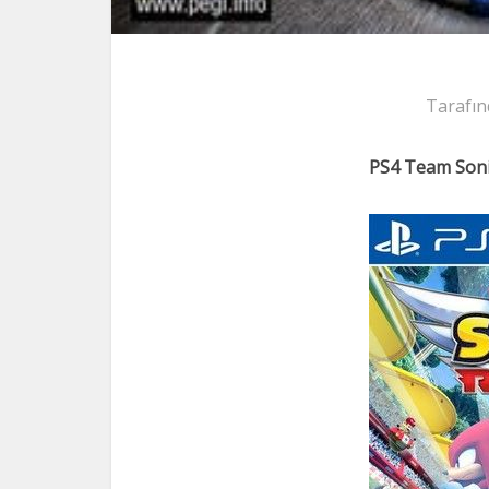
Tarafın
PS4 Team Soni