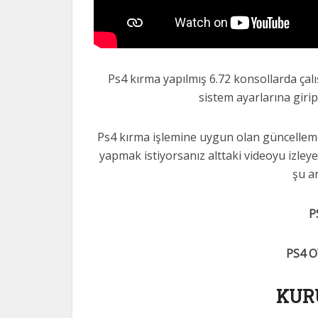
Ps4 kırma yapılmış 6.72 konsollarda çalı
sistem ayarlarına girip 
Ps4 kırma işlemine uygun olan güncelleme 6
yapmak istiyorsanız alttaki videoyu izley
şu an
P
PS4 
KUR