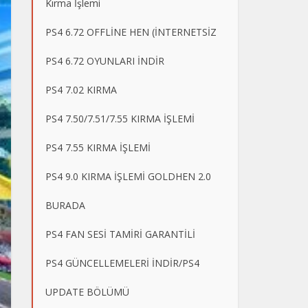
Kırma İşlemi
PS4 6.72 OFFLİNE HEN (İNTERNETSİZ
PS4 6.72 OYUNLARI İNDİR
PS4 7.02 KIRMA
PS4 7.50/7.51/7.55 KIRMA İŞLEMİ
PS4 7.55 KIRMA İŞLEMİ
PS4 9.0 KIRMA İŞLEMİ GOLDHEN 2.0
BURADA
PS4 FAN SESİ TAMİRİ GARANTİLİ
PS4 GÜNCELLEMELERİ İNDİR/PS4
UPDATE BÖLÜMÜ