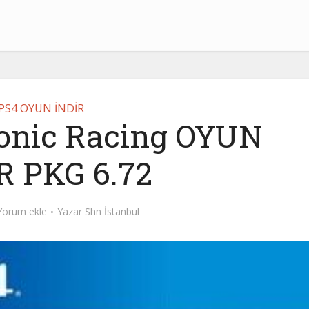
PS4 OYUN İNDİR
onic Racing OYUN
R PKG 6.72
Yorum ekle
Yazar
Shn İstanbul