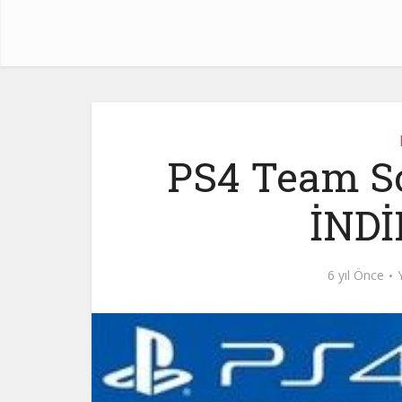
PS4 Team S
İNDİ
6 yıl Önce