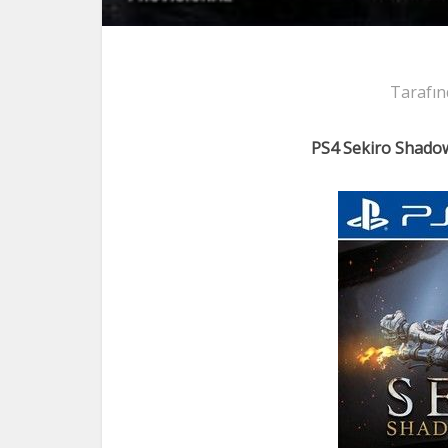
Tarafın
PS4 Sekiro Shado