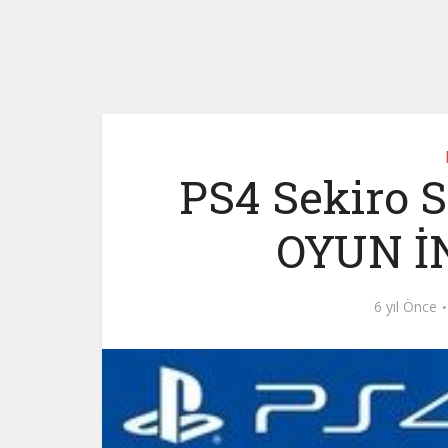
PS4 Sekiro 
OYUN İN
6 yıl Önce