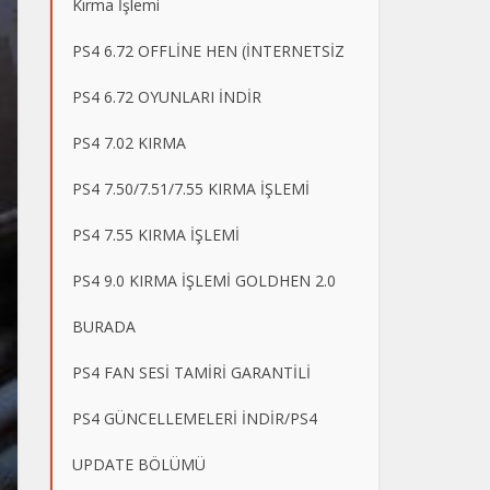
Kırma İşlemi
PS4 6.72 OFFLİNE HEN (İNTERNETSİZ
PS4 6.72 OYUNLARI İNDİR
PS4 7.02 KIRMA
PS4 7.50/7.51/7.55 KIRMA İŞLEMİ
PS4 7.55 KIRMA İŞLEMİ
PS4 9.0 KIRMA İŞLEMİ GOLDHEN 2.0
BURADA
PS4 FAN SESİ TAMİRİ GARANTİLİ
PS4 GÜNCELLEMELERİ İNDİR/PS4
UPDATE BÖLÜMÜ