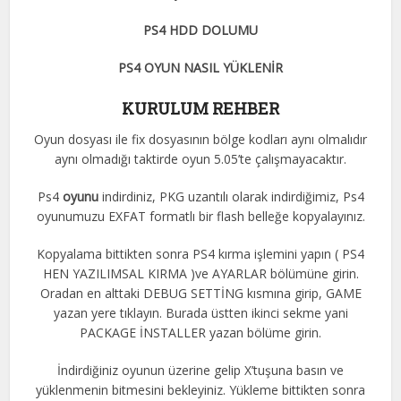
PS4 HDD DOLUMU
PS4 OYUN NASIL YÜKLENİR
KURULUM REHBER
Oyun dosyası ile fix dosyasının bölge kodları aynı olmalıdır
aynı olmadığı taktirde oyun 5.05’te çalışmayacaktır.
Ps4
oyunu
indirdiniz, PKG uzantılı olarak indirdiğimiz, Ps4
oyunumuzu EXFAT formatlı bir flash belleğe kopyalayınız.
Kopyalama bittikten sonra PS4 kırma işlemini yapın ( PS4
HEN YAZILIMSAL KIRMA )ve AYARLAR bölümüne girin.
Oradan en alttaki DEBUG SETTİNG kısmına girip, GAME
yazan yere tıklayın. Burada üstten ikinci sekme yani
PACKAGE İNSTALLER yazan bölüme girin.
İndirdiğiniz oyunun üzerine gelip X’tuşuna basın ve
yüklenmenin bitmesini bekleyiniz. Yükleme bittikten sonra