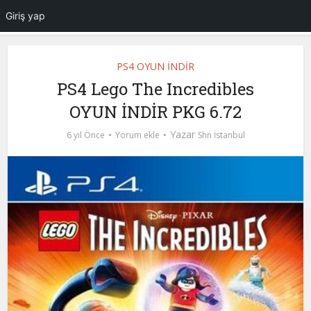
Giriş yap
PS4 OYUN İNDİR
PS4 Lego The Incredibles
OYUN İNDİR PKG 6.72
Yazar
6 yıl Önce
Yorum ekle
Shn İstanbul