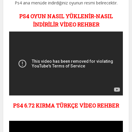
Ps4 ana menüde indirdiğiniz oyunun resmi belirecektir.
PS4 OYUN NASIL YÜKLENİR-NASIL
İNDİRİLİR VİDEO REHBER
PS4 6.72 KIRMA TÜRKÇE VİDEO REHBER