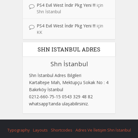
PS4 Evil West İndir Pkg Yeni !!!
için
Shn İstanbul
PS4 Evil West İndir Pkg Yeni !!!
için
KK
SHN ISTANBUL ADRES
Shn İstanbul
Shn İstanbul Adres Bilgileri
Kartaltepe Mah, Mektupçu Sokak No : 4
Bakırköy İstanbul
0212-660-75-15 0543 329 48 82
whatsapp'tanda ulaşabilirsiniz.
Typography
Layouts
Shortcodes
Adres Ve İletişim Shn İstanbul