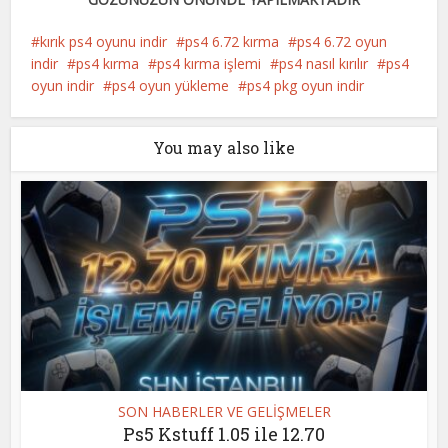
kırık ps4 oyunu indir
ps4 6.72 kırma
ps4 6.72 oyun
indir
ps4 kırma
ps4 kırma işlemi
ps4 nasıl kırılır
ps4
oyun indir
ps4 oyun yükleme
ps4 pkg oyun indir
You may also like
SON HABERLER VE GELİŞMELER
Ps5 Kstuff 1.05 ile 12.70