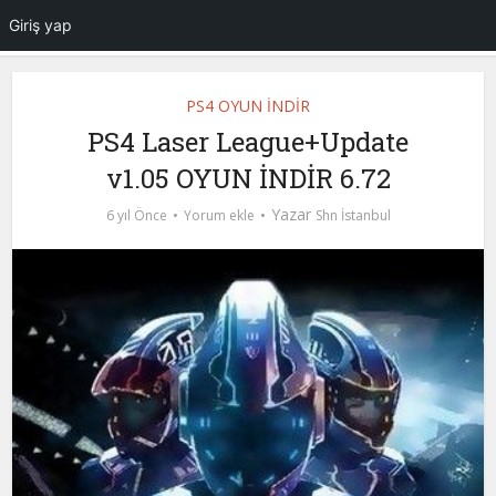
Giriş yap
PS4 OYUN İNDİR
PS4 Laser League+Update
v1.05 OYUN İNDİR 6.72
Yazar
6 yıl Önce
Yorum ekle
Shn İstanbul