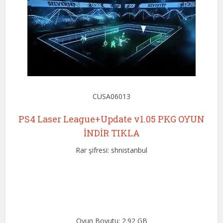
CUSA06013
PS4 Laser League+Update v1.05 PKG OYUN
İNDİR TIKLA
Rar şifresi: shnistanbul
Oyun Boyutu: 2.92 GB