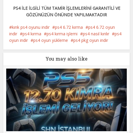
PS4 İLE İLGİLİ TÜM TAMİR İŞLEMLERİNİ GARANTİLİ VE
GÖZÜNÜZÜN ÖNÜNDE YAPILMAKTADIR
kırık ps4 oyunu indir
ps4 6.72 kırma
ps4 6.72 oyun
indir
ps4 kırma
ps4 kırma işlemi
ps4 nasıl kırılır
ps4
oyun indir
ps4 oyun yükleme
ps4 pkg oyun indir
You may also like