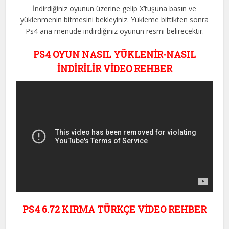
İndirdiğiniz oyunun üzerine gelip X’tuşuna basın ve
yüklenmenin bitmesini bekleyiniz. Yükleme bittikten sonra
Ps4 ana menüde indirdiğiniz oyunun resmi belirecektir.
PS4 OYUN NASIL YÜKLENİR-NASIL
İNDİRİLİR VİDEO REHBER
PS4 6.72 KIRMA TÜRKÇE VİDEO REHBER