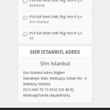
PS4 Evil West İndir Pkg Yeni !!!
için
Muhamet
PS4 Evil West İndir Pkg Yeni !!!
için
Shn İstanbul
PS4 Evil West İndir Pkg Yeni !!!
için
KK
SHN ISTANBUL ADRES
Shn İstanbul
Shn İstanbul Adres Bilgileri
Kartaltepe Mah, Mektupçu Sokak No : 4
Bakırköy İstanbul
0212-660-75-15 0543 329 48 82
whatsapp'tanda ulaşabilirsiniz.