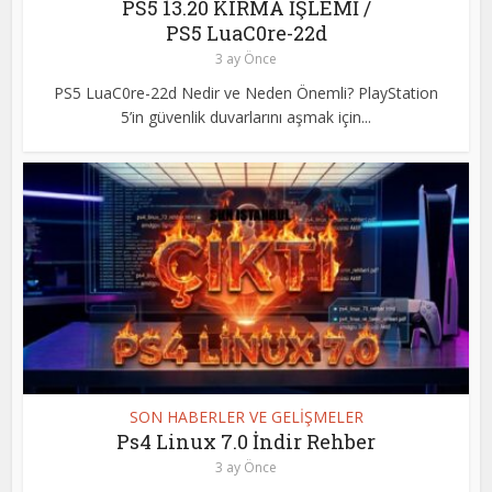
PS5 13.20 KIRMA İŞLEMİ /
PS5 LuaC0re-22d
3 ay Önce
PS5 LuaC0re-22d Nedir ve Neden Önemli? PlayStation
5’in güvenlik duvarlarını aşmak için...
SON HABERLER VE GELİŞMELER
Ps4 Linux 7.0 İndir Rehber
3 ay Önce