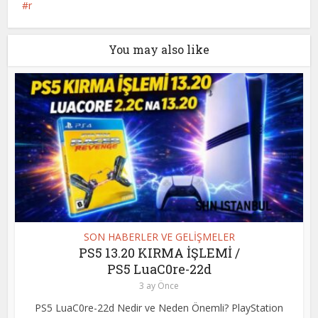
r
You may also like
SON HABERLER VE GELİŞMELER
PS5 13.20 KIRMA İŞLEMİ /
PS5 LuaC0re-22d
3 ay Önce
PS5 LuaC0re-22d Nedir ve Neden Önemli? PlayStation