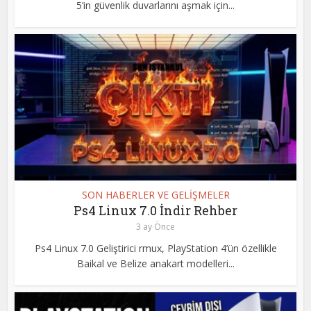
5’in güvenlik duvarlarını aşmak için...
SON HABERLER VE GELİŞMELER
Ps4 Linux 7.0 İndir Rehber
3 ay Önce
Ps4 Linux 7.0 Geliştirici rmux, PlayStation 4’ün özellikle
Baikal ve Belize anakart modelleri...