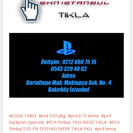
CUSA-13404
ps4 5.05 pkg
ps4 6.72 kırma
ps4
backport oyun ind
PS4 Fimbul PKG İNDİR TIKLA
PS4
Fimbul 5.05 FİX DOSYASI İNDİR TIKLA PKG
ps4 kırma