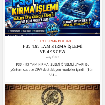
PS3 4.93 KIRMA BÖLÜMÜ
PS3 4.93 TAM KIRMA İŞLEMİ
VE 4.93 CFW
4 ay Önce
PS3 4.93 TAM KIRMA İŞLEMİ ÖNEMLİ UYARI Bu
yöntem sadece CFW destekleyen modeller içindir. (Tüm
FAT...