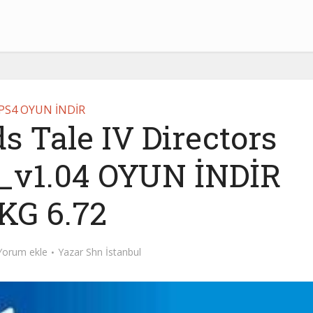
PS4 OYUN İNDİR
s Tale IV Directors
v1.04 OYUN İNDİR
KG 6.72
Yorum ekle
Yazar
Shn İstanbul