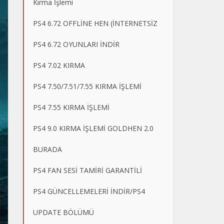
Kırma İşlemi
PS4 6.72 OFFLİNE HEN (İNTERNETSİZ
PS4 6.72 OYUNLARI İNDİR
PS4 7.02 KIRMA
PS4 7.50/7.51/7.55 KIRMA İŞLEMİ
PS4 7.55 KIRMA İŞLEMİ
PS4 9.0 KIRMA İŞLEMİ GOLDHEN 2.0
BURADA
PS4 FAN SESİ TAMİRİ GARANTİLİ
PS4 GÜNCELLEMELERİ İNDİR/PS4
UPDATE BÖLÜMÜ