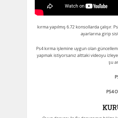
kırma yapılmış 6.72 konsollarda çalışır. 
ayarlarına girip sis
Ps4 kırma işlemine uygun olan güncelleme 6
yapmak istiyorsanız alttaki videoyu izley
şu an
P
PS4 
KUR