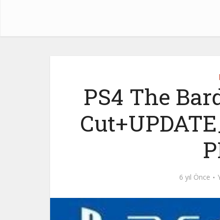
PS4 The Bard
Cut+UPDATE_
P
6 yıl Önce