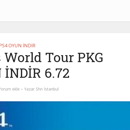
PS4 OYUN İNDİR
 World Tour PKG
İNDİR 6.72
Yorum ekle
Yazar
Shn İstanbul