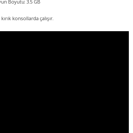
un Boyutu: 3.5 GB
 kırık konsollarda çalışır.