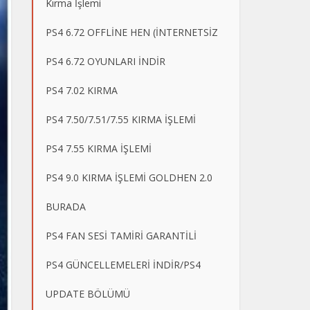
Kırma İşlemi
PS4 6.72 OFFLİNE HEN (İNTERNETSİZ
PS4 6.72 OYUNLARI İNDİR
PS4 7.02 KIRMA
PS4 7.50/7.51/7.55 KIRMA İŞLEMİ
PS4 7.55 KIRMA İŞLEMİ
PS4 9.0 KIRMA İŞLEMİ GOLDHEN 2.0
BURADA
PS4 FAN SESİ TAMİRİ GARANTİLİ
PS4 GÜNCELLEMELERİ İNDİR/PS4
UPDATE BÖLÜMÜ