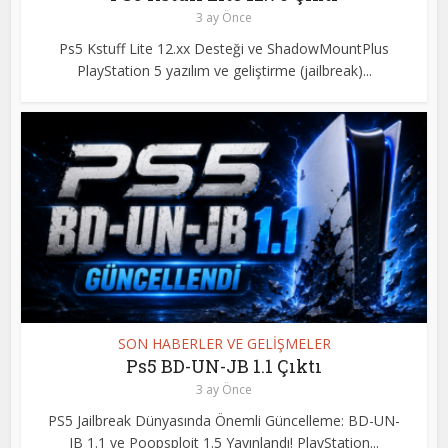
3 ay Önce
Ps5 Kstuff Lite 12.xx Desteği ve ShadowMountPlus
PlayStation 5 yazılım ve geliştirme (jailbreak)...
SON HABERLER VE GELİŞMELER
Ps5 BD-UN-JB 1.1 Çıktı
3 ay Önce
PS5 Jailbreak Dünyasında Önemli Güncelleme: BD-UN-
JB 1.1 ve Poopsploit 1.5 Yayınlandı! PlayStation...