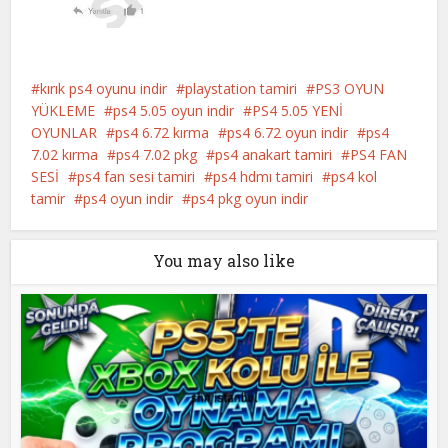
kırık ps4 oyunu indir
playstation tamiri
PS3 OYUN
YÜKLEME
ps4 5.05 oyun indir
PS4 5.05 YENİ
OYUNLAR
ps4 6.72 kırma
ps4 6.72 oyun indir
ps4
7.02 kırma
ps4 7.02 pkg
ps4 anakart tamiri
PS4 FAN
SESİ
ps4 fan sesi tamiri
ps4 hdmı tamiri
ps4 kol
tamir
ps4 oyun indir
ps4 pkg oyun indir
You may also like