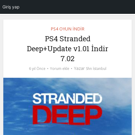
Giriş yap
PS4 OYUN İNDİR
PS4 Stranded
Deep+Update v1.01 İndir
7.02
Yazar
6 yıl Önce
Yorum ekle
Shn İstanbul