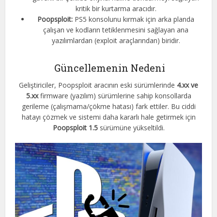
kritik bir kurtarma aracıdır.
Poopsploit:
PS5 konsolunu kırmak için arka planda
çalışan ve kodların tetiklenmesini sağlayan ana
yazılımlardan (exploit araçlarından) biridir.
Güncellemenin Nedeni
Geliştiriciler, Poopsploit aracının eski sürümlerinde
4.xx ve
5.xx
firmware (yazılım) sürümlerine sahip konsollarda
gerileme (çalışmama/çökme hatası) fark ettiler. Bu ciddi
hatayı çözmek ve sistemi daha kararlı hale getirmek için
Poopsploit 1.5
sürümüne yükseltildi.