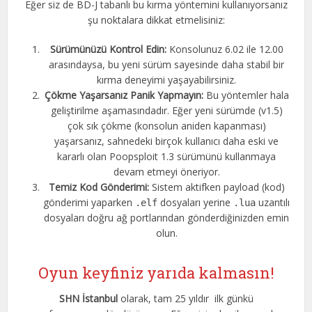
Eğer siz de BD-J tabanlı bu kırma yöntemini kullanıyorsanız
şu noktalara dikkat etmelisiniz:
Sürümünüzü Kontrol Edin:
Konsolunuz 6.02 ile 12.00
arasındaysa, bu yeni sürüm sayesinde daha stabil bir
kırma deneyimi yaşayabilirsiniz.
Çökme Yaşarsanız Panik Yapmayın:
Bu yöntemler hala
geliştirilme aşamasındadır. Eğer yeni sürümde (v1.5)
çok sık çökme (konsolun aniden kapanması)
yaşarsanız, sahnedeki birçok kullanıcı daha eski ve
kararlı olan Poopsploit 1.3 sürümünü kullanmaya
devam etmeyi öneriyor.
Temiz Kod Gönderimi:
Sistem aktifken payload (kod)
gönderimi yaparken
dosyaları yerine
uzantılı
.elf
.lua
dosyaları doğru ağ portlarından gönderdiğinizden emin
olun.
Oyun keyfiniz yarıda kalmasın!
SHN İstanbul
olarak, tam 25 yıldır ilk günkü