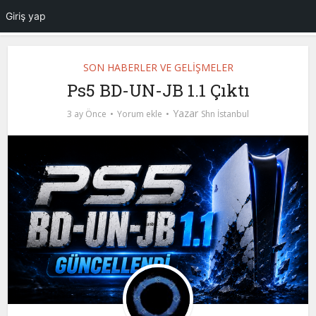
Giriş yap
SON HABERLER VE GELİŞMELER
Ps5 BD-UN-JB 1.1 Çıktı
Yazar
3 ay Önce
Yorum ekle
Shn İstanbul