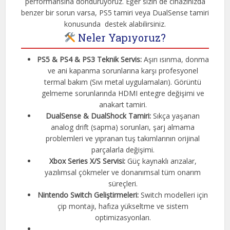
performansına döndürüyoruz. Eğer sizin de cihazınızda
benzer bir sorun varsa, PS5 tamiri veya DualSense tamiri
konusunda destek alabilirsiniz.
Neler Yapıyoruz?
PS5 & PS4 & PS3 Teknik Servis:
Aşırı ısınma, donma
ve ani kapanma sorunlarına karşı profesyonel
termal bakım (Sıvı metal uygulamaları). Görüntü
gelmeme sorunlarında HDMI entegre değişimi ve
anakart tamiri.
DualSense & DualShock Tamiri:
Sıkça yaşanan
analog drift (sapma) sorunları, şarj almama
problemleri ve yıpranan tuş takımlarının orijinal
parçalarla değişimi.
Xbox Series X/S Servisi:
Güç kaynaklı arızalar,
yazılımsal çökmeler ve donanımsal tüm onarım
süreçleri.
Nintendo Switch Geliştirmeleri:
Switch modelleri için
çip montajı, hafıza yükseltme ve sistem
optimizasyonları.