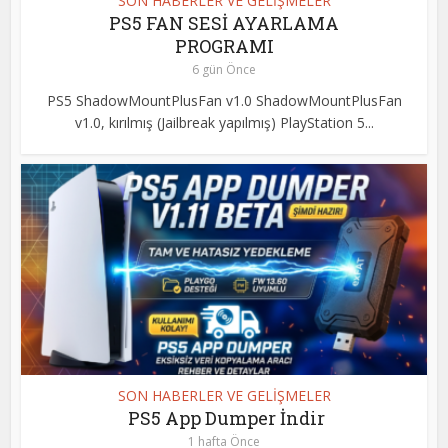
SON HABERLER VE GELİŞMELER
PS5 FAN SESİ AYARLAMA
PROGRAMI
6 gün Önce
PS5 ShadowMountPlusFan v1.0 ShadowMountPlusFan
v1.0, kırılmış (Jailbreak yapılmış) PlayStation 5...
SON HABERLER VE GELİŞMELER
PS5 App Dumper İndir
1 hafta Önce