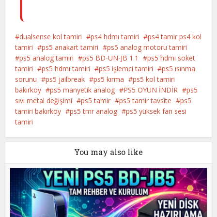
dualsense kol tamiri
ps4 hdmı tamiri
ps4 tamir ps4 kol
tamiri
ps5 anakart tamiri
ps5 analog motoru tamiri
ps5 analog tamiri
ps5 BD-UN-JB 1.1
ps5 hdmi soket
tamiri
ps5 hdmı tamiri
ps5 işlemci tamiri
ps5 ısınma
sorunu
ps5 jailbreak
ps5 kırma
ps5 kol tamiri
bakırköy
ps5 manyetik analog
PS5 OYUN İNDİR
ps5
sıvı metal değişimi
ps5 tamir
ps5 tamir tavsite
ps5
tamiri bakırköy
ps5 tmr analog
ps5 yüksek fan sesi
tamiri
You may also like