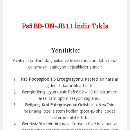
Ps5 BD-UN-JB 1.1 İndir Tıkla
Yenilikler
Yazılımın kodlarında yapılan ve konsolunuzun daha rahat
çalışmasını sağlayan değişiklikler şunlar:
Ps5 Poopsploit 1.5 Entegrasyonu:
Keşfedilen hatalar
giderildi, kararlılık artırıldı.
Genişletilmiş Uyumluluk: Ps5
6.02 – 12.00 sürümleri
arası tam optimizasyon sağlandı.
Gelişmiş Kod Entegrasyonu:
Geliştirici
ufm42
‘nin
hazırladığı özel sistem kodları (post-JB shellcode)
sisteme dahil edildi.
Gereksiz Yüklerin Atılması:
Konsola özel bazı hantal