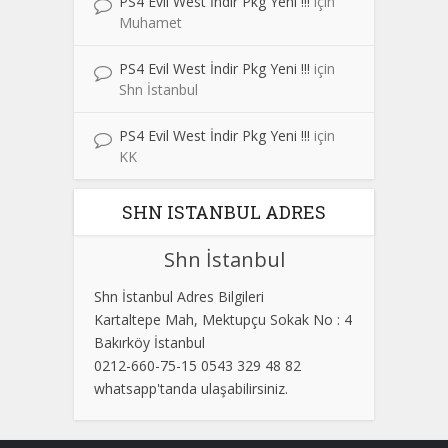
PS4 Evil West İndir Pkg Yeni !!!
için
Muhamet
PS4 Evil West İndir Pkg Yeni !!!
için
Shn İstanbul
PS4 Evil West İndir Pkg Yeni !!!
için
KK
SHN ISTANBUL ADRES
Shn İstanbul
Shn İstanbul Adres Bilgileri
Kartaltepe Mah, Mektupçu Sokak No : 4
Bakırköy İstanbul
0212-660-75-15 0543 329 48 82
whatsapp'tanda ulaşabilirsiniz.