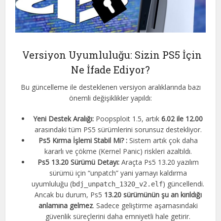
Versiyon Uyumluluğu: Sizin PS5 İçin
Ne İfade Ediyor?
Bu güncelleme ile desteklenen versiyon aralıklarında bazı
önemli değişiklikler yapıldı:
Yeni Destek Aralığı:
Poopsploit 1.5, artık
6.02 ile 12.00
arasındaki tüm PS5 sürümlerini sorunsuz destekliyor.
Ps5 Kırma İşlemi
Stabil Mi?
:
Sistem artık çok daha
kararlı ve çökme (Kernel Panic) riskleri azaltıldı.
Ps5 13.20 Sürümü Detayı:
Araçta Ps5 13.20 yazılım
sürümü için “unpatch” yani yamayı kaldırma
uyumluluğu (
) güncellendi.
bdj_unpatch_1320_v2.elf
Ancak bu durum, Ps5
13.20 sürümünün şu an kırıldığı
anlamına gelmez
. Sadece geliştirme aşamasındaki
güvenlik süreçlerini daha emniyetli hale getirir.