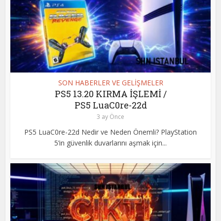
SON HABERLER VE GELİŞMELER
PS5 13.20 KIRMA İŞLEMİ /
PS5 LuaC0re-22d
3 ay Önce
PS5 LuaC0re-22d Nedir ve Neden Önemli? PlayStation
5’in güvenlik duvarlarını aşmak için...