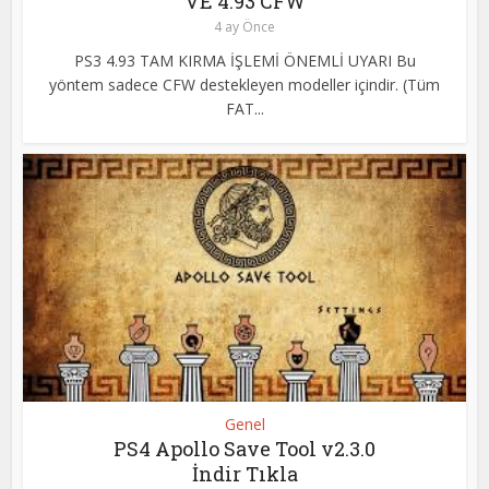
VE 4.93 CFW
4 ay Önce
PS3 4.93 TAM KIRMA İŞLEMİ ÖNEMLİ UYARI Bu
yöntem sadece CFW destekleyen modeller içindir. (Tüm
FAT...
Genel
PS4 Apollo Save Tool v2.3.0
İndir Tıkla