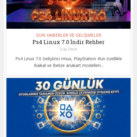
SON HABERLER VE GELİŞMELER
Ps4 Linux 7.0 İndir Rehber
3 ay Önce
Ps4 Linux 7.0 Geliştirici rmux, PlayStation 4’ün özellikle
Baikal ve Belize anakart modelleri...