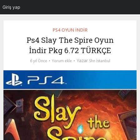
Giriş yap
PS4 OYUN İNDİR
Ps4 Slay The Spire Oyun
İndir Pkg 6.72 TÜRKÇE
Yazar
6 yıl Önce
Yorum ekle
Shn İstanbul