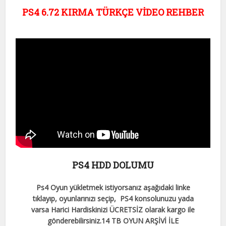
PS4 6.72 KIRMA TÜRKÇE VİDEO REHBER
PS4 HDD DOLUMU
Ps4 Oyun yükletmek istiyorsanız aşağıdaki linke
tıklayıp, oyunlarınızı seçip, PS4 konsolunuzu yada
varsa Harici Hardiskinizi ÜCRETSİZ olarak kargo ile
gönderebilirsiniz.
14 TB OYUN ARŞİVİ İLE