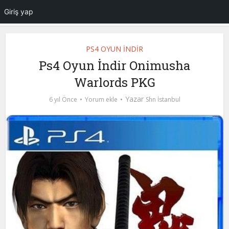
Giriş yap
PS4 OYUN İNDİR
Ps4 Oyun İndir Onimusha
Warlords PKG
Yazar
6 yıl Önce
Yorum ekle
Shn İstanbul