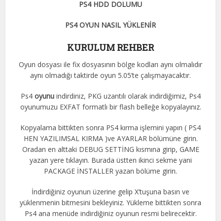
PS4 HDD DOLUMU
PS4 OYUN NASIL YÜKLENİR
KURULUM REHBER
Oyun dosyası ile fix dosyasının bölge kodları aynı olmalıdır
aynı olmadığı taktirde oyun 5.05’te çalışmayacaktır.
Ps4
oyunu
indirdiniz, PKG uzantılı olarak indirdiğimiz, Ps4
oyunumuzu EXFAT formatlı bir flash belleğe kopyalayınız.
Kopyalama bittikten sonra PS4 kırma işlemini yapın ( PS4
HEN YAZILIMSAL KIRMA )ve AYARLAR bölümüne girin.
Oradan en alttaki DEBUG SETTİNG kısmına girip, GAME
yazan yere tıklayın. Burada üstten ikinci sekme yani
PACKAGE İNSTALLER yazan bölüme girin.
İndirdiğiniz oyunun üzerine gelip X’tuşuna basın ve
yüklenmenin bitmesini bekleyiniz. Yükleme bittikten sonra
Ps4 ana menüde indirdiğiniz oyunun resmi belirecektir.