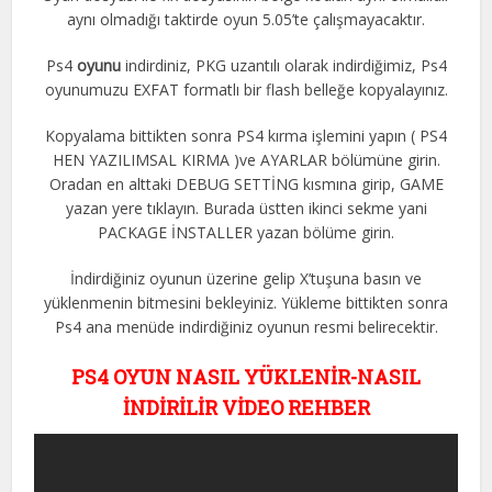
aynı olmadığı taktirde oyun 5.05’te çalışmayacaktır.
Ps4
oyunu
indirdiniz, PKG uzantılı olarak indirdiğimiz, Ps4
oyunumuzu EXFAT formatlı bir flash belleğe kopyalayınız.
Kopyalama bittikten sonra PS4 kırma işlemini yapın ( PS4
HEN YAZILIMSAL KIRMA )ve AYARLAR bölümüne girin.
Oradan en alttaki DEBUG SETTİNG kısmına girip, GAME
yazan yere tıklayın. Burada üstten ikinci sekme yani
PACKAGE İNSTALLER yazan bölüme girin.
İndirdiğiniz oyunun üzerine gelip X’tuşuna basın ve
yüklenmenin bitmesini bekleyiniz. Yükleme bittikten sonra
Ps4 ana menüde indirdiğiniz oyunun resmi belirecektir.
PS4 OYUN NASIL YÜKLENİR-NASIL
İNDİRİLİR VİDEO REHBER