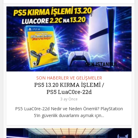
SON HABERLER VE GELİŞMELER
PS5 13.20 KIRMA İŞLEMİ /
PS5 LuaC0re-22d
3 ay Önce
PS5 LuaC0re-22d Nedir ve Neden Önemli? PlayStation
5’in güvenlik duvarlarını aşmak için...