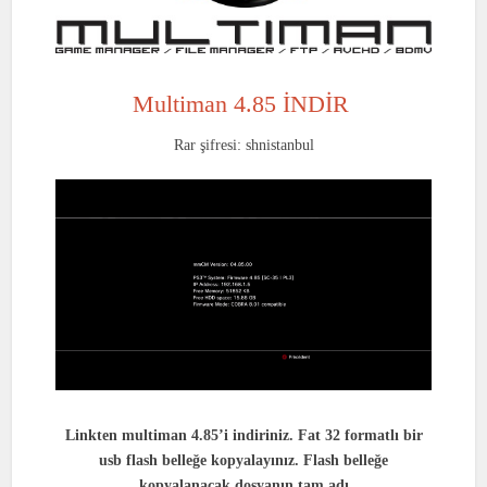
Multiman 4.85 İNDİR
Rar şifresi: shnistanbul
Linkten multiman 4.85’i indiriniz. Fat 32 formatlı bir
usb flash belleğe kopyalayınız. Flash belleğe
kopyalanacak dosyanın tam adı