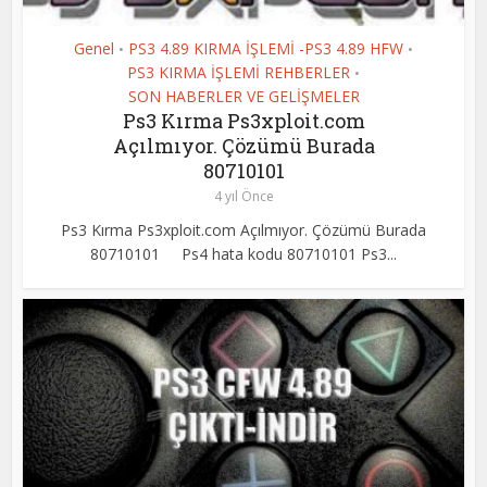
Genel
PS3 4.89 KIRMA İŞLEMİ -PS3 4.89 HFW
•
•
PS3 KIRMA İŞLEMİ REHBERLER
•
SON HABERLER VE GELİŞMELER
Ps3 Kırma Ps3xploit.com
Açılmıyor. Çözümü Burada
80710101
4 yıl Önce
Ps3 Kırma Ps3xploit.com Açılmıyor. Çözümü Burada
80710101 Ps4 hata kodu 80710101 Ps3...