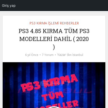
Giriş yap
PS3 KIRMA İŞLEMİ REHBERLER
PS3 4.85 KIRMA TÜM PS3
MODELLERİ DAHİL ( 2020
)
Yazar
6 yıl Önce
7 Yorum
Shn İstanbul