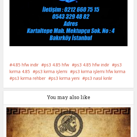
4.85 hfw indir
ps3 4.85 hfw
ps3 4.85 hfw indir
ps3
kırma 4.85
ps3 kırma işlemi
ps3 kırma işlemi hfw kırma
ps3 kırma rehber
ps3 kırma yeni
ps3 nasıl kırılır
You may also like