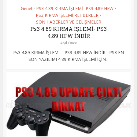
Genel
PS3 4.89 KIRMA İŞLEMİ -PS3 4.89 HFW
•
•
PS3 KIRMA İŞLEMİ REHBERLER
•
SON HABERLER VE GELİŞMELER
Ps3 4.89 KIRMA İŞLEMİ- PS3
4.89 HFW İNDİR
4 yıl Önce
Ps3 4.89 KIRMA İŞLEMİ PS3 4.89 HFW İNDİR PS3 EN
SON YAZILIMI 4.89 KIRMA İŞLEMİ İÇİN...