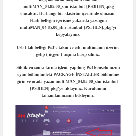
multiMAN_04.85.00_shn-istanbul-[PS3HEN].pkg
olucaktır. Herhangi bir klasörün içerisinde olmasın.
Flash belleğin içerisine yukarıda yazdığım
multiMAN_04.85.00_shn-istanbul-[PS3HEN].pkg’yi
kopyalayınız.
Usb Flah belleği Ps3’e takın ve eski multimanın üzerine
gelip ( üçgen ) tuşuna basıp siliniz.
Sildikten sonra kırma işlemi yapılmış Ps3 konsolunuzun
oyun bölümündeki PACKAGE İNSTALLER bölümüne
girin ve orada yazan multiMAN_04.85.00_shn-istanbul-
[PS3HEN].pkg’ye tıklayınız. Kurulumun
tamamlanmıasını bekleyiniz.