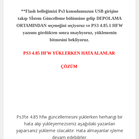
**Flash belleğimizi Ps3 konsolumuzun USB girişine
takıp Sİstem Güncelleme bölümüne gelip DEPOLAMA
ORTAMINDAN seçeneğini seçiyoruz ve PS3 4.85.1 HFW
yazısını gördükten sonra onaylıyoruz, yüklemenin
bitmesini bekliyoruz.
PS3 4.85 HFW YÜKLERKEN HATA ALANLAR
ÇÖZÜM
Ps3’te 4.85 hfw güncellemesini yüklerken herhangi bir
hata alıp yükleyemezseniz aşağıdaki yazanları
yaparsanız yükleme olacaktır. Hata almayanlar işleme
devam edebilirler.