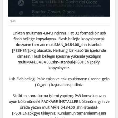
dav
Linkten multiman 4.84’ü indiriniz. Fat 32 formatlı bir usb
flash belleğe kopyalayınız. Flash belleğe kopyalanacak
dosyanın tam adı multiMAN_04.84.00_shn-istanbul-
[PS3HEN].pkg olucaktır. Herhangi bir klasörün içerisinde
olmasın. Flash belleğin içerisine yukarıda yazdığım
multiMAN_04.84.00_shn-istanbul-[PS3HEN].psk’yi
kopyalayınız.
Usb Flah belleği Ps3’e takın ve eski multimanın üzerine gelip
( üçgen ) tuşuna basıp siliniz.
Sildikten sonra kırma işlemi yapılmış Ps3 konsolunuzun
oyun bölümündeki PACKAGE İNSTALLER bölümüne girin ve
orada yazan multiMAN_04.84.00_shn-istanbul-
[PS3HEN].pkg’ye tıklayınız. Kurulumun tamamlanmıasını