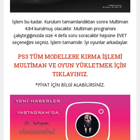
İşlem bu kadar. Kurulum tamamlandıktan sonra Multiman
4.84 kurulmuş olacaktır. Multiman programını
çalıştırgığınızda size 4 defa soru soracaktır hepsine EVET
seçeneğini seçiniz. İşlem tamamdır. İyi oyunlar arkadaşlar.
PS3 TÜM MODELLERE KIRMA İŞLEMİ
MULTİMAN VE OYUN YÜKLETMEK İÇİN
TIKLAYINIZ.
*FİYAT İÇİN BİLGİ ALABİLİRSİNİZ.