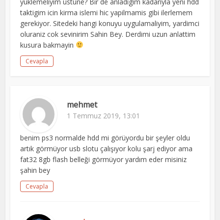
yuklemeliyim ustune? Bir de anladigim kadariyla yeni hdd
taktigim icin kirma islemi hic yapilmamis gibi ilerlemem
gerekiyor. Sitedeki hangi konuyu uygulamaliyim, yardimci
oluraniz cok sevinirim Sahin Bey. Derdimi uzun anlattim
kusura bakmayin
Cevapla
mehmet
1 Temmuz 2019, 13:01
benim ps3 normalde hdd mi görüyordu bir şeyler oldu
artık görmüyor usb slotu çalışıyor kolu şarj ediyor ama
fat32 8gb flash belleği görmüyor yardım eder misiniz
şahin bey
Cevapla