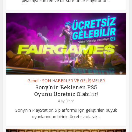
piyasaya sürülen ve bir süre önce PlayStation...
Genel
SON HABERLER VE GELİŞMELER
•
Sony’nin Beklenen PS5
Oyunu Ücretsiz Olabilir!
4 ay Önce
Sony’nin PlayStation 5 platformu için geliştirilen büyük
oyunlarından birinin ücretsiz olarak...