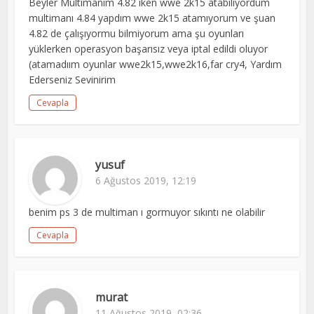
Beyler Multimanım 4.82 iken wwe 2k15 atabiliyordum
multimanı 4.84 yapdım wwe 2k15 atamıyorum ve şuan
4.82 de çalışıyormu bilmiyorum ama şu oyunları
yüklerken operasyon başarısız veya iptal edildi oluyor
(atamadıım oyunlar wwe2k15,wwe2k16,far cry4, Yardım
Ederseniz Sevinirim
Cevapla
yusuf
6 Ağustos 2019, 12:19
benim ps 3 de multiman ı gormuyor sıkıntı ne olabilir
Cevapla
murat
11 Ağustos 2019, 02:36