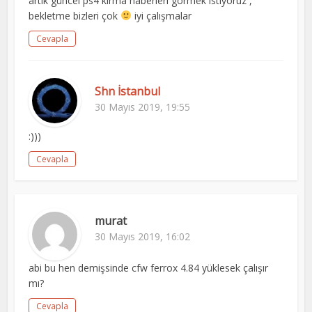
artık güncel ps4 kırma haberleri görmek istiyoruz ,
bekletme bizleri çok
iyi çalışmalar
Cevapla
Shn İstanbul
30 Mayıs 2019, 19:55
:)))
Cevapla
murat
30 Mayıs 2019, 16:02
abi bu hen demişsinde cfw ferrox 4.84 yüklesek çalışır
mı?
Cevapla