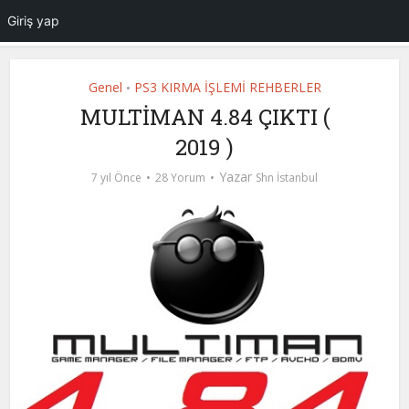
Giriş yap
Genel
PS3 KIRMA İŞLEMİ REHBERLER
•
MULTİMAN 4.84 ÇIKTI (
2019 )
Yazar
7 yıl Önce
28 Yorum
Shn İstanbul