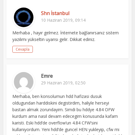
Shn İstanbul
10 Haziran 2019, 09:14
Merhaba , hayır gelmez. İnternete bağlanırsanız sistem
yazılımı yükseltin uyarısı gelir. Dikkat ediniz.
Cevapla
Emre
29 Haziran 2019, 02:50
Merhaba, ben konsolumun hdd hafizasi dusuk
oldugundan harddiskini degistirdim, haliyle herseyi
bastan almak zorundayim. Simdi bu hddye 4.84 OFW
kurdum ama nasil devam edecegim konusunda kafam
karisti. Eski hdd’de overflow’un 4.84 CFW’sini
kullaniyordum. Yeni hdd’de guncel HEN yukleyip, cfw mi