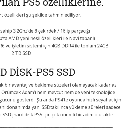
ılan PS5 özelliklerine.
özellikleri şu şekilde tahmin ediliyor.
ahip 3.2Ghz’de 8 çekirdek / 16 iş parçacığı
p’ta AMD yeni nesil özellikleri ile Navi tabanlı
6 ve işletim sistemi için 4GB DDR4 ile toplam 24GB
2 TB SSD
D DİSK-PS5 SSD
ük bir avantaj ve bekleme süzeleri olamayacak kadar az
an, Örümcek Adam’ı hem mevcut hem de yeni teknolojide
 gücünü gösterdi. Şu anda PS4’te oyunda hızlı seyahat için
Yeni donanımda yani SSDtakılınca yükleme süreleri sadece
n SSD jhard disk PS5 için çok önemli bir adım olucaktır.