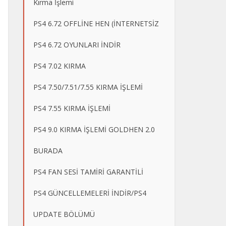
Kırma İşlemi
PS4 6.72 OFFLİNE HEN (İNTERNETSİZ
PS4 6.72 OYUNLARI İNDİR
PS4 7.02 KIRMA
PS4 7.50/7.51/7.55 KIRMA İŞLEMİ
PS4 7.55 KIRMA İŞLEMİ
PS4 9.0 KIRMA İŞLEMİ GOLDHEN 2.0
BURADA
PS4 FAN SESİ TAMİRİ GARANTİLİ
PS4 GÜNCELLEMELERİ İNDİR/PS4
UPDATE BÖLÜMÜ