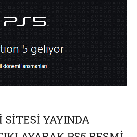
İ SİTESİ YAYINDA
TIKLAYARAK PS5 RESMİ