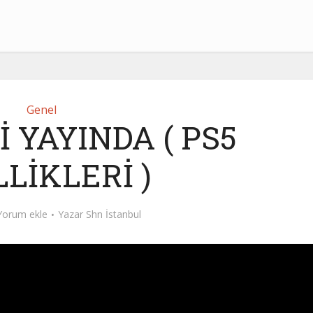
Genel
İ YAYINDA ( PS5
LİKLERİ )
Yorum ekle
Yazar
Shn İstanbul