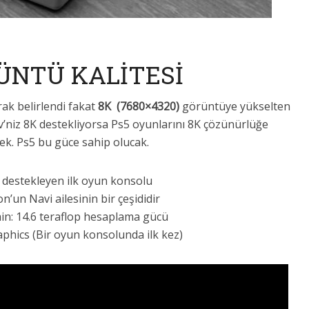
ÜNTÜ KALİTESİ
ak belirlendi fakat
8K (7680×4320)
görüntüye yükselten
v’niz 8K destekliyorsa Ps5 oyunlarını 8K çözünürlüğe
ek. Ps5 bu güce sahip olucak.
i destekleyen ilk oyun konsolu
’un Navi ailesinin bir çeşididir
n: 14.6 teraflop hesaplama gücü
phics (Bir oyun konsolunda ilk kez)