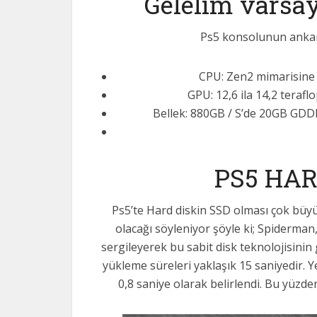
Gelelim varsay
Ps5 konsolunun ankart 
CPU: Zen2 mimarisine s
GPU: 12,6 ila 14,2 teraflo
Bellek: 880GB / S’de 20GB GDDR
PS5 HAR
Ps5’te Hard diskin SSD olması çok büy
olacağı söyleniyor şöyle ki; Spiderm
sergileyerek bu sabit disk teknolojisinin
yükleme süreleri yaklaşık 15 saniyedir. 
0,8 saniye olarak belirlendi. Bu yüzde