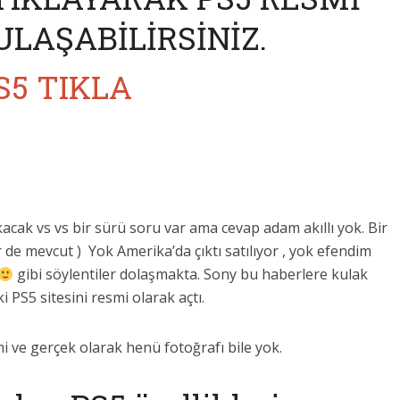
ULAŞABİLİRSİNİZ.
S5 TIKLA
kacak vs vs bir sürü soru var ama cevap adam akıllı yok. Bir
de mevcut ) Yok Amerika’da çıktı satılıyor , yok efendim
gibi söylentiler dolaşmakta. Sony bu haberlere kulak
i PS5 sitesini resmi olarak açtı.
mi ve gerçek olarak henü fotoğrafı bile yok.