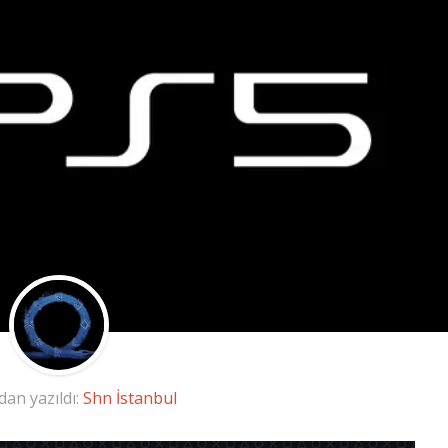
dan yazıldı:
Shn İstanbul