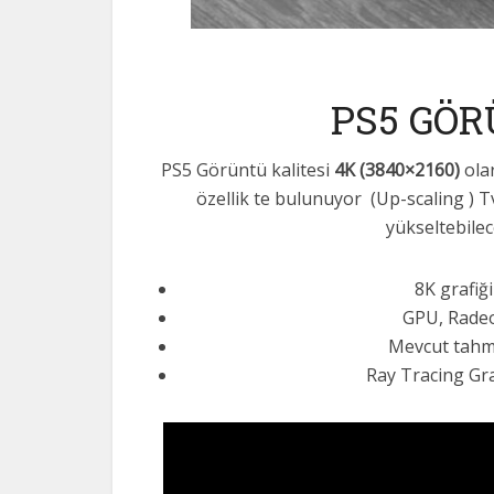
PS5 GÖR
PS5 Görüntü kalitesi
4K (3840×2160)
olar
özellik te bulunuyor (Up-scaling ) T
yükseltebilec
8K grafiğ
GPU, Radeon
Mevcut tahmi
Ray Tracing Gra