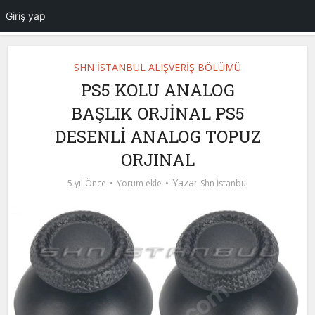
Giriş yap
SHN İSTANBUL ALIŞVERİŞ BÖLÜMÜ
PS5 KOLU ANALOG
BAŞLIK ORJİNAL PS5
DESENLİ ANALOG TOPUZ
ORJINAL
Yazar
5 yıl Önce
Yorum ekle
Shn İstanbul