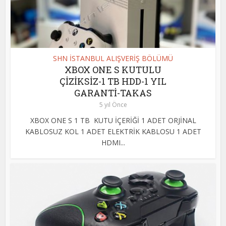
SHN İSTANBUL ALIŞVERİŞ BÖLÜMÜ
XBOX ONE S KUTULU
ÇİZİKSİZ-1 TB HDD-1 YIL
GARANTİ-TAKAS
5 yıl Önce
XBOX ONE S 1 TB KUTU İÇERİĞİ 1 ADET ORJİNAL
KABLOSUZ KOL 1 ADET ELEKTRİK KABLOSU 1 ADET
HDMI...