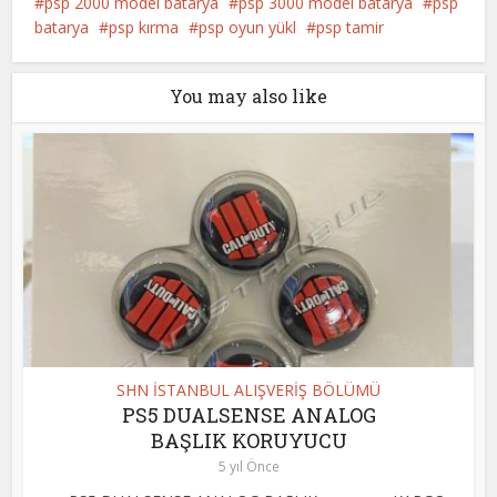
psp 2000 model batarya
psp 3000 model batarya
psp
batarya
psp kırma
psp oyun yükl
psp tamir
You may also like
SHN İSTANBUL ALIŞVERİŞ BÖLÜMÜ
PS5 DUALSENSE ANALOG
BAŞLIK KORUYUCU
5 yıl Önce