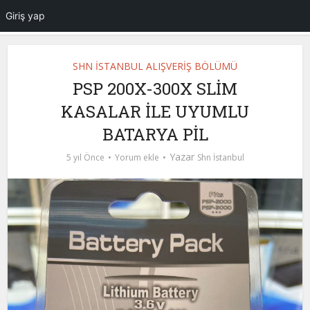
Giriş yap
SHN İSTANBUL ALIŞVERİŞ BÖLÜMÜ
PSP 200X-300X SLİM
KASALAR İLE UYUMLU
BATARYA PİL
Yazar
5 yıl Önce
Yorum ekle
Shn İstanbul