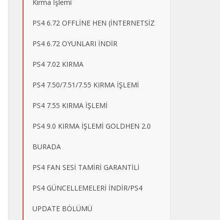
Kırma İşlemi
PS4 6.72 OFFLİNE HEN (İNTERNETSİZ
PS4 6.72 OYUNLARI İNDİR
PS4 7.02 KIRMA
PS4 7.50/7.51/7.55 KIRMA İŞLEMİ
PS4 7.55 KIRMA İŞLEMİ
PS4 9.0 KIRMA İŞLEMİ GOLDHEN 2.0
BURADA
PS4 FAN SESİ TAMİRİ GARANTİLİ
PS4 GÜNCELLEMELERİ İNDİR/PS4
UPDATE BÖLÜMÜ