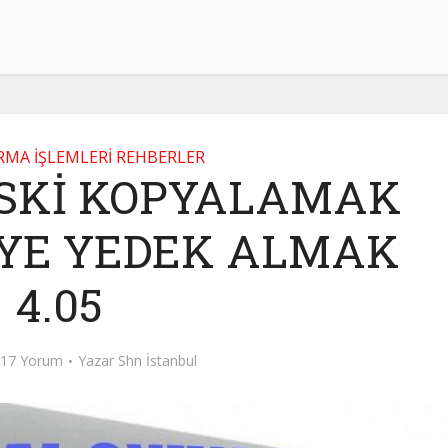
IRMA İŞLEMLERİ REHBERLER
İSKİ KOPYALAMAK
’YE YEDEK ALMAK
4.05
17 Yorum
Yazar
Shn İstanbul