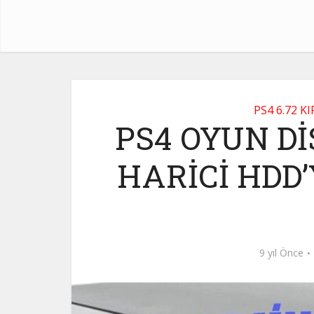
PS4 6.72 K
PS4 OYUN D
HARİCİ HDD
9 yıl Önce