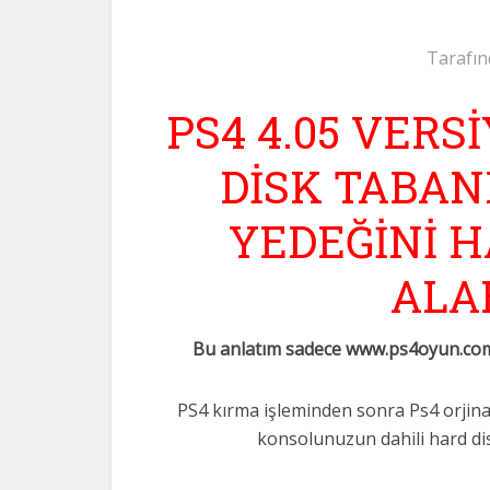
Tarafın
PS4 4.05 VER
DİSK TABAN
YEDEĞİNİ H
ALAB
Bu anlatım sadece www.ps4oyun.com’da p
PS4 kırma işleminden sonra Ps4 orjinal
konsolunuzun dahili hard dis