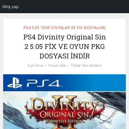
Giriş yap
PS4 5.05 YENİ OYUNLAR VE FİX DOSYALARI
PS4 Divinity Original Sin
2 5.05 FİX VE OYUN PKG
DOSYASI İNDİR
Yazar
6 yıl Önce
Yorum ekle
Shn İstanbul