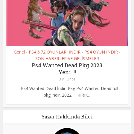
Genel
PS4 6.72 OYUNLARI İNDİR
PS4 OYUN İNDİR
•
•
•
SON HABERLER VE GELİŞMELER
Ps4 Wanted Dead Pkg 2023
Yeni !!!
3 yıl Önce
Ps4 Wanted Dead İndir Pkg Ps4 Wanted Dead full
pkg indir. 2022 KIRIK...
Yazar Hakkında Bilgi