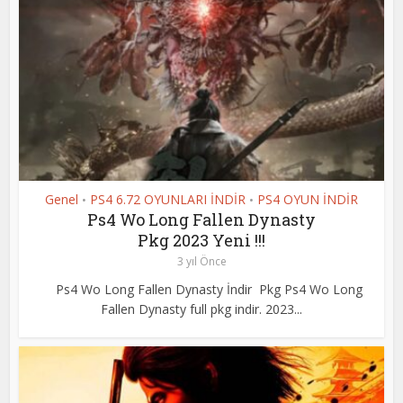
Genel
PS4 6.72 OYUNLARI İNDİR
PS4 OYUN İNDİR
•
•
Ps4 Wo Long Fallen Dynasty
Pkg 2023 Yeni !!!
3 yıl Önce
Ps4 Wo Long Fallen Dynasty İndir Pkg Ps4 Wo Long
Fallen Dynasty full pkg indir. 2023...