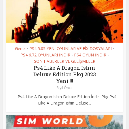
Genel
PS4 5.05 YENİ OYUNLAR VE FİX DOSYALARI
•
•
PS4 6.72 OYUNLARI İNDİR
PS4 OYUN İNDİR
•
•
SON HABERLER VE GELİŞMELER
Ps4 Like A Dragon Ishin
Deluxe Edition Pkg 2023
Yeni !!!
3 yıl Önce
Ps4 Like A Dragon Ishin Deluxe Edition İndir Pkg Ps4
Like A Dragon Ishin Deluxe...