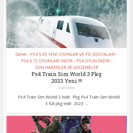
Genel
PS4 5.05 YENİ OYUNLAR VE FİX DOSYALARI
•
•
PS4 6.72 OYUNLARI İNDİR
PS4 OYUN İNDİR
•
•
SON HABERLER VE GELİŞMELER
Ps4 Train Sim World 3 Pkg
2023 Yeni !!!
3 yıl Önce
Ps4 Train Sim World 3 İndir Pkg Ps4 Train Sim World
3 full pkg indir. 2023 ...