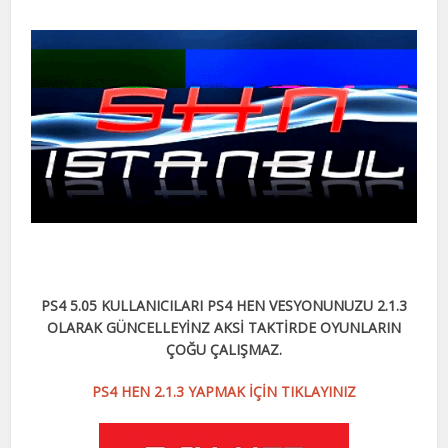
PS4 5.05 KULLANICILARI PS4 HEN VESYONUNUZU 2.1.3
OLARAK GÜNCELLEYİNZ AKSİ TAKTİRDE OYUNLARIN
ÇOĞU ÇALIŞMAZ.
PS4 HEN 2.1.3 YAPMAK İÇİN TIKLAYINIZ