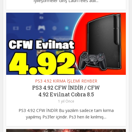
İyileştirmeler Giriş LaunTeles adlı...
PS3 4.92 KIRMA İŞLEMİ REHBER
PS3 4.92 CFW İNDİR / CFW
4.92 Evilnat Cobra 8.5
1 yıl Önce
PS3 4.92 CFW İNDİR Bu yazılım sadece tam kırma
yapılmış Ps3’ler içindir. Ps3 hen ile kırılmış...