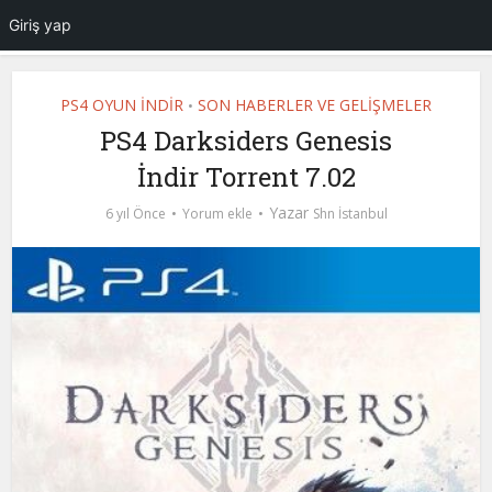
Giriş yap
PS4 OYUN İNDİR
SON HABERLER VE GELİŞMELER
•
PS4 Darksiders Genesis
İndir Torrent 7.02
Yazar
6 yıl Önce
Yorum ekle
Shn İstanbul