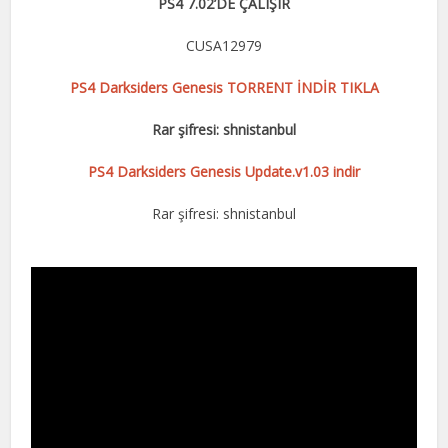
PS4 7.02’DE ÇALIŞIR
CUSA12979
PS4 Darksiders Genesis TORRENT İNDİR TIKLA
Rar şifresi: shnistanbul
PS4 Darksiders Genesis Update.v1.03 indir
Rar şifresi: shnistanbul