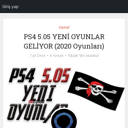
Giriş yap
Genel
PS4 5.05 YENİ OYUNLAR
GELİYOR (2020 Oyunları)
Yazar
7 yıl Önce
6 Yorum
Shn İstanbul