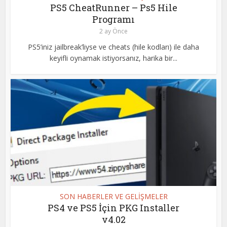
PS5 CheatRunner – Ps5 Hile
Programı
2 ay Önce
PS5’iniz jailbreak’liyse ve cheats (hile kodları) ile daha
keyifli oynamak istiyorsanız, harika bir...
SON HABERLER VE GELİŞMELER
PS4 ve PS5 İçin PKG Installer
v4.02