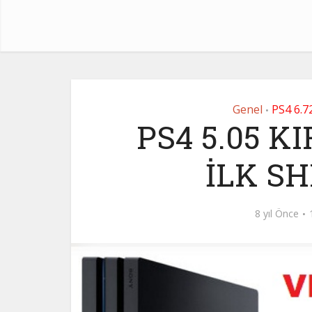
Genel
PS4 6.
•
PS4 5.05 K
İLK S
8 yıl Önce