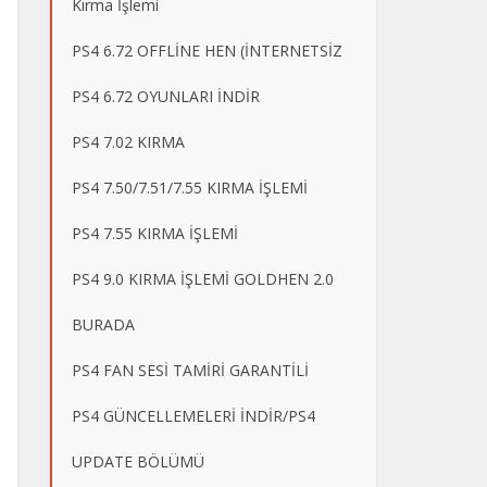
Kırma İşlemi
PS4 6.72 OFFLİNE HEN (İNTERNETSİZ
PS4 6.72 OYUNLARI İNDİR
PS4 7.02 KIRMA
PS4 7.50/7.51/7.55 KIRMA İŞLEMİ
PS4 7.55 KIRMA İŞLEMİ
PS4 9.0 KIRMA İŞLEMİ GOLDHEN 2.0
BURADA
PS4 FAN SESİ TAMİRİ GARANTİLİ
PS4 GÜNCELLEMELERİ İNDİR/PS4
UPDATE BÖLÜMÜ