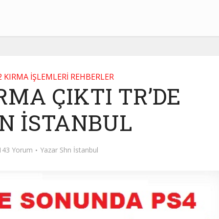
72 KIRMA İŞLEMLERİ REHBERLER
IRMA ÇIKTI TR’DE
HN İSTANBUL
143 Yorum
Yazar
Shn İstanbul