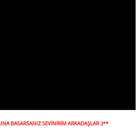
NA BASARSANIZ SEVİNİRİM ARKADAŞLAR :)**