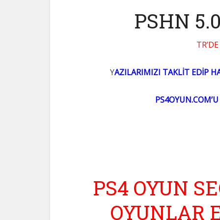
PSHN 5.
TR’DE
Y
AZILARIMIZI TAKLİT EDİP H
PS4OYUN.COM’U 
PS4 OYUN S
OYUNLAR EK