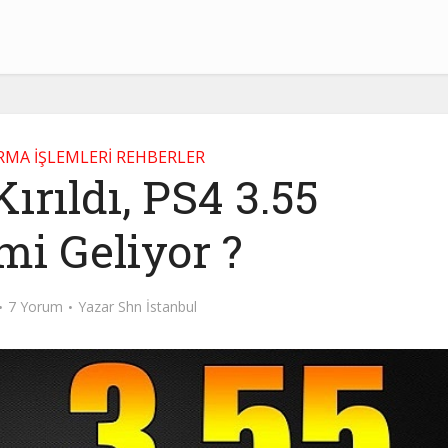
IRMA İŞLEMLERİ REHBERLER
ırıldı, PS4 3.55
i Geliyor ?
7 Yorum
Yazar
Shn İstanbul