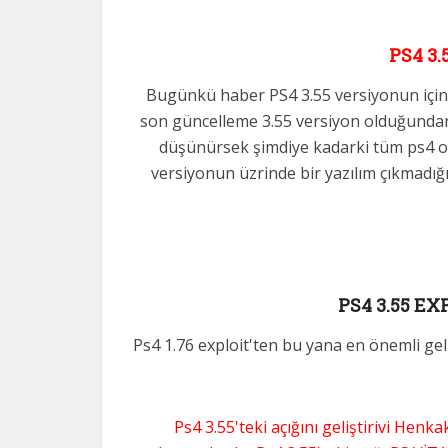
PS4 3.
Bugünkü haber PS4 3.55 versiyonun içind
son güncelleme 3.55 versiyon olduğundan 
düşünürsek şimdiye kadarki tüm ps4 oy
versiyonun üzrinde bir yazılım çıkmad
PS4 3.55 EX
Ps4 1.76 exploit'ten bu yana en önemli geli
Ps4 3.55'teki açığını geliştirivi Henk