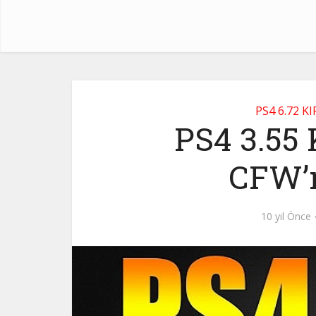
PS4 6.72 K
PS4 3.55 K
CFW’m
10 yıl Önce