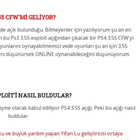
55 CFW'Mİ GELİYOR?
e açık bulunduğu. Bilmeyenler için yazılıyorum şu an en
bu Ps3 3.55 exploit açığından çıkacak bir PS4 3.55 CFW'yi
unlarını oynayabilmemizi vede oyunları şu an için 3.55
ığını düşünürsek ONLİNE oynanabileceğini düşünüyorum.
PLOİT'İ NASIL BULDULAR?
şme olarak kabul ediliyor PS4 3.55 açığı. Peki bu açığı nasıl
buldular.
aku ve büyük yardım yapan Yifan Lu geliştiricisi ortaya