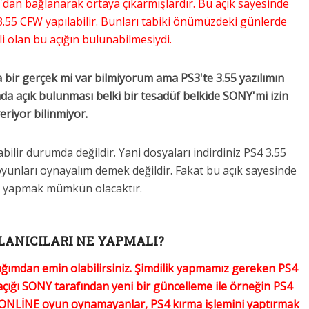
TA'dan bağlanarak ortaya çıkarmışlardır. Bu açık sayesinde
 3.55 CFW yapılabilir. Bunları tabiki önümüzdeki günlerde
li olan bu açığın bulunabilmesiydi.
bir gerçek mi var bilmiyorum ama PS3'te 3.55 yazılımın
mında açık bulunması belki bir tesadüf belkide SONY'mi izin
eriyor bilinmiyor.
abilir durumda değildir. Yani dosyaları indirdiniz PS4 3.55
unları oynayalım demek değildir. Fakat bu açık sayesinde
i yapmak mümkün olacaktır.
LLANICILARI NE YAPMALI?
ağımdan emin olabilirsiniz. Şimdilik yapmamız gereken PS4
 açığı SONY tarafından yeni bir güncelleme ile örneğin PS4
n ONLİNE oyun oynamayanlar, PS4 kırma işlemini yaptırmak