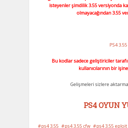
isteyenler şimdilik 3.55 versiyonda ka
olmayacağından 3.55 ve
PS4 3.5
Bu kodlar sadece geliştiriciler taraf
kullanıcılarının bir işin
Gelişmeleri sizlere aktarm
PS4 OYUN Y
ps4 3.55
ps4 3.55 cfw
ps4 3.55 eploit