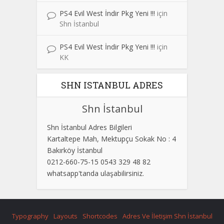
PS4 Evil West İndir Pkg Yeni !!!
için
Shn İstanbul
PS4 Evil West İndir Pkg Yeni !!!
için
KK
SHN ISTANBUL ADRES
Shn İstanbul
Shn İstanbul Adres Bilgileri
Kartaltepe Mah, Mektupçu Sokak No : 4
Bakırköy İstanbul
0212-660-75-15 0543 329 48 82
whatsapp'tanda ulaşabilirsiniz.
Typography
Layouts
Shortcodes
Adres Ve İletişim Shn İstanbul