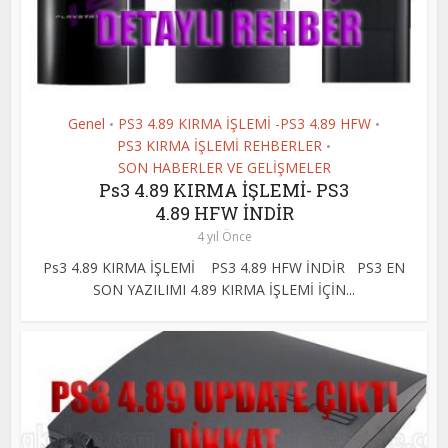
Genel
PS3 4.89 KIRMA İŞLEMİ -PS3 4.89 HFW
•
•
PS3 KIRMA İŞLEMİ REHBERLER
•
SON HABERLER VE GELİŞMELER
Ps3 4.89 KIRMA İŞLEMİ- PS3
4.89 HFW İNDİR
4 yıl Önce
Ps3 4.89 KIRMA İŞLEMİ PS3 4.89 HFW İNDİR PS3 EN
SON YAZILIMI 4.89 KIRMA İŞLEMİ İÇİN...