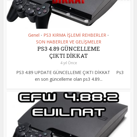
Genel
PS3 KIRMA İŞLEMİ REHBERLER
•
•
SON HABERLER VE GELİŞMELER
PS3 4.89 GÜNCELLEME
ÇIKTI DİKKAT
4 yıl Önce
PS3 4.89 UPDATE GÜNCELLEME ÇIKTI DİKKAT Ps3
en son güncelleme olan ps3 4.89...