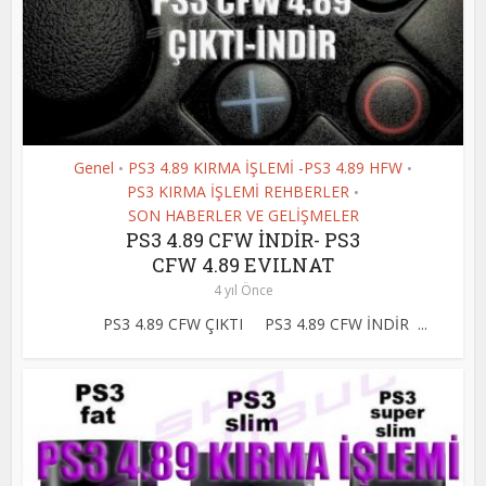
Genel
PS3 4.89 KIRMA İŞLEMİ -PS3 4.89 HFW
•
•
PS3 KIRMA İŞLEMİ REHBERLER
•
SON HABERLER VE GELİŞMELER
PS3 4.89 CFW İNDİR- PS3
CFW 4.89 EVILNAT
4 yıl Önce
PS3 4.89 CFW ÇIKTI PS3 4.89 CFW İNDİR ...