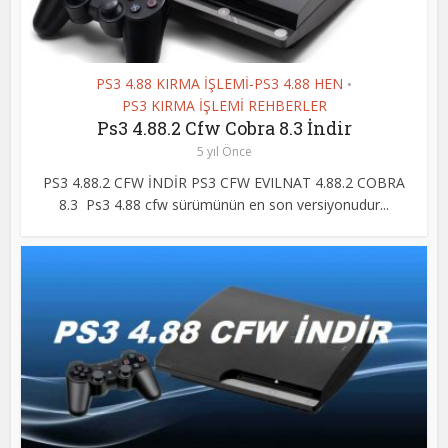
PS3 4.88 KIRMA İŞLEMİ-PS3 4.88 HEN
•
PS3 KIRMA İŞLEMİ REHBERLER
Ps3 4.88.2 Cfw Cobra 8.3 İndir
5 yıl Önce
PS3 4.88.2 CFW İNDİR PS3 CFW EVILNAT 4.88.2 COBRA
8.3 Ps3 4.88 cfw sürümünün en son versiyonudur...