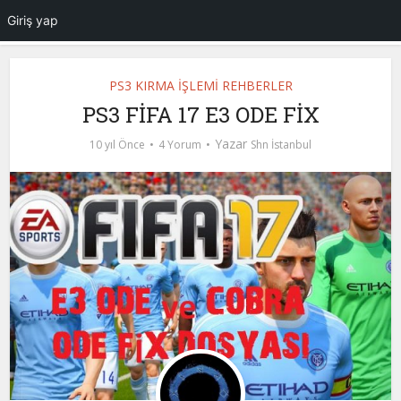
Giriş yap
PS3 KIRMA İŞLEMİ REHBERLER
PS3 FİFA 17 E3 ODE FİX
Yazar
10 yıl Önce
4 Yorum
Shn İstanbul