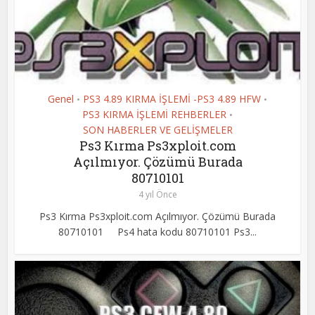
Genel
PS3 4.89 KIRMA İŞLEMİ -PS3 4.89 HFW
•
•
PS3 KIRMA İŞLEMİ REHBERLER
•
SON HABERLER VE GELİŞMELER
Ps3 Kırma Ps3xploit.com
Açılmıyor. Çözümü Burada
80710101
4 yıl Önce
Ps3 Kırma Ps3xploit.com Açılmıyor. Çözümü Burada
80710101 Ps4 hata kodu 80710101 Ps3...