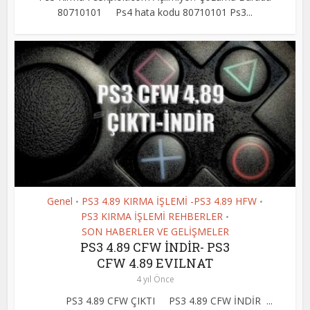
80710101 Ps4 hata kodu 80710101 Ps3...
Genel
PS3 4.89 KIRMA İŞLEMİ -PS3 4.89 HFW
•
•
PS3 KIRMA İŞLEMİ REHBERLER
•
SON HABERLER VE GELİŞMELER
PS3 4.89 CFW İNDİR- PS3
CFW 4.89 EVILNAT
4 yıl Önce
PS3 4.89 CFW ÇIKTI PS3 4.89 CFW İNDİR ...