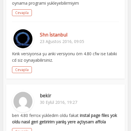
oynama programi yukleyebilirmiyim
Cevapla
Shn İstanbul
23 Ağustos 2016, 09:05
Kırık versiyonsa şu anki versiyonu örn 4.80 cfw ise tabiki
cd siz oynayabilirsiniz.
Cevapla
bekir
30 Eylül 2016, 19:27
ben 4.80 ferrox yükledim oldu fakat
instal page files yok
oldu nasıl geri getiririm yanlış yere açtıysam affola