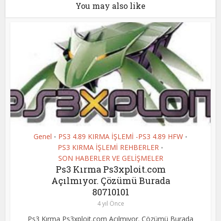
You may also like
Genel
PS3 4.89 KIRMA İŞLEMİ -PS3 4.89 HFW
•
•
PS3 KIRMA İŞLEMİ REHBERLER
•
SON HABERLER VE GELİŞMELER
Ps3 Kırma Ps3xploit.com
Açılmıyor. Çözümü Burada
80710101
4 yıl Önce
Ps3 Kırma Ps3xploit.com Açılmıyor. Çözümü Burada