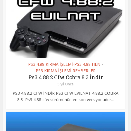
PS3 4.88 KIRMA İŞLEMİ-PS3 4.88 HEN
•
PS3 KIRMA İŞLEMİ REHBERLER
Ps3 4.88.2 Cfw Cobra 8.3 İndir
5 yıl Önce
PS3 4.88.2 CFW İNDİR PS3 CFW EVILNAT 4.88.2 COBRA
8.3 Ps3 4.88 cfw sürümünün en son versiyonudur...