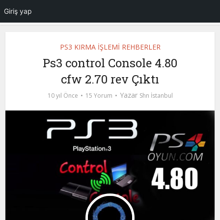
Giriş yap
PS3 KIRMA İŞLEMİ REHBERLER
Ps3 control Console 4.80
cfw 2.70 rev Çıktı
Yazar
10 yıl Önce
15 Yorum
Shn İstanbul