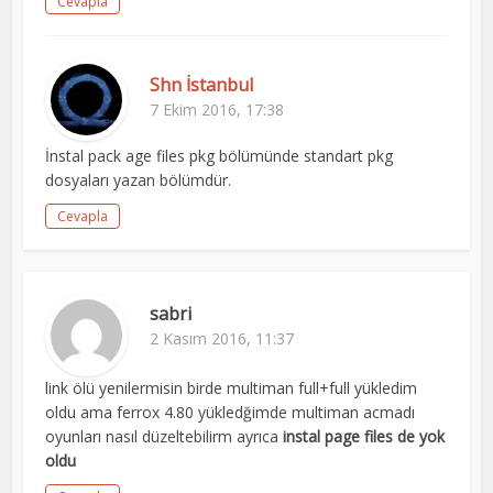
Cevapla
Shn İstanbul
7 Ekim 2016, 17:38
İnstal pack age files pkg bölümünde standart pkg
dosyaları yazan bölümdür.
Cevapla
sabri
2 Kasım 2016, 11:37
link ölü yenilermisin birde multiman full+full yükledim
oldu ama ferrox 4.80 yükledğimde multiman acmadı
oyunları nasıl düzeltebilirm ayrıca
instal page files de yok
oldu