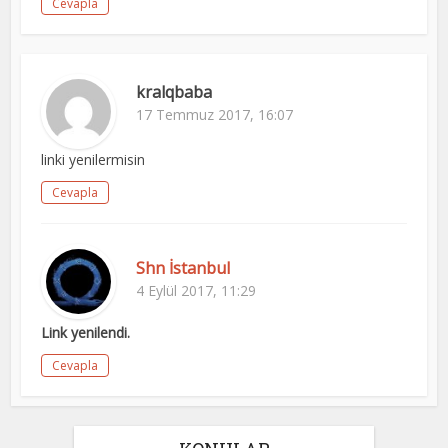
Cevapla
kralqbaba
17 Temmuz 2017, 16:07
linki yenilermisin
Cevapla
Shn İstanbul
4 Eylül 2017, 11:29
Link yenilendi.
Cevapla