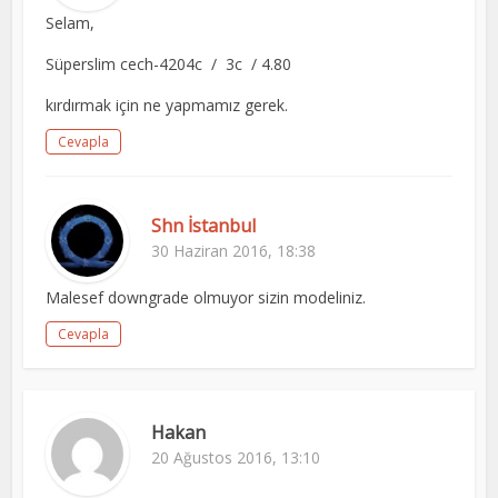
Selam,
Süperslim cech-4204c / 3c / 4.80
kırdırmak için ne yapmamız gerek.
Cevapla
Shn İstanbul
30 Haziran 2016, 18:38
Malesef downgrade olmuyor sizin modeliniz.
Cevapla
Hakan
20 Ağustos 2016, 13:10