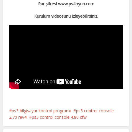
Rar şifresi www.ps4oyun.com
Kurulum videosunu izleyebilirsiniz.
ps3 bilgisayar kontrol programı
ps3 control console
2.70 rev4
ps3 control console 4.80 cfw