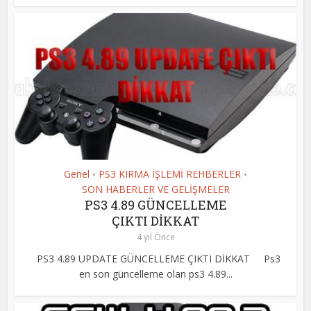
Genel
PS3 KIRMA İŞLEMİ REHBERLER
•
•
SON HABERLER VE GELİŞMELER
PS3 4.89 GÜNCELLEME
ÇIKTI DİKKAT
4 yıl Önce
PS3 4.89 UPDATE GÜNCELLEME ÇIKTI DİKKAT Ps3
en son güncelleme olan ps3 4.89...